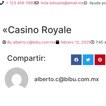
+ 123 456 7890
hola-bibusite@email.mx
Ayuda p
«Casino Royale
By
alberto.c@bibu.com.mx
febrero 12, 2025
7:45 
Compartir:
alberto.c@bibu.com.mx