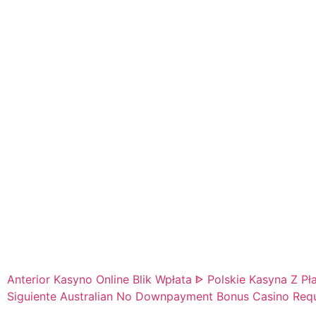
Anterior
Kasyno Online Blik Wpłata ᐈ Polskie Kasyna Z P
Siguiente
Australian No Downpayment Bonus Casino Requi