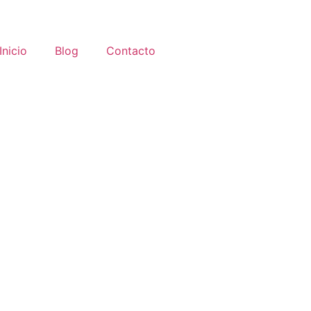
Inicio
Blog
Contacto