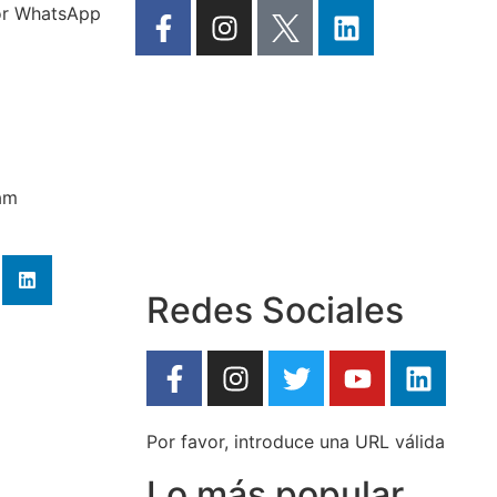
or WhatsApp
am
Redes Sociales
Por favor, introduce una URL válida
Lo más popular