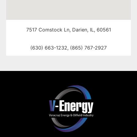
7517 Comstock Ln, Darien, IL, 60561
(630) 663-1232, (865) 767-2927