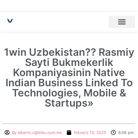
1win Uzbekistan?? Rasmiy
Sayti Bukmekerlik
Kompaniyasinin Native
Indian Business Linked To
Technologies, Mobile &
Startups»
By
alberto.c@bibu.com.mx
febrero 13, 2025
6:06 pm