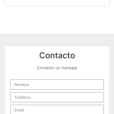
Contacto
Envíanos un mensaje