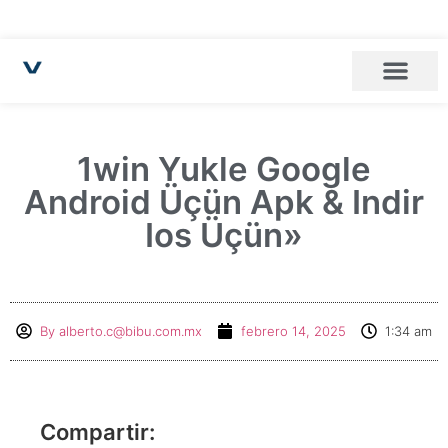
1win Yukle Google
Android Üçün Apk & Indir
Ios Üçün»
By
alberto.c@bibu.com.mx
febrero 14, 2025
1:34 am
Compartir: