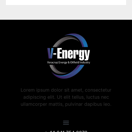
Lorem ipsum dolor sit amet, consectetur
adipiscing elit. Ut elit tellus, luctus nec
ullamcorper mattis, pulvinar dapibus leo.