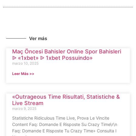
Ver más
Maç Öncesi Bahisler Online Spor Bahisleri
ᐉ «1xbet» ᐉ 1xbet Possuindo»
marzo 10, 2025
Leer Más >>
«Outrageous Time Risultati, Statistiche &
Live Stream
marzo 9, 2025
Statistiche Ridiculous Time Live, Prova Le Vincite
Content Faq: Domande E Risposte Su Crazy Time\r\n
Faq: Domande E Risposte Tu Crazy Time» Consulta I