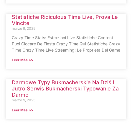
Statistiche Ridiculous Time Live, Prova Le
Vincite
marzo 9, 2025
Crazy Time Stats: Estrazioni Live Statistiche Content
Puoi Giocare De Flesta Crazy Time Qui Statistiche Crazy
Time Crazy Time Live Streaming: Le Proprietà Del Game
Leer Más >>
Darmowe Typy Bukmacherskie Na Dziś I
Jutro Serwis Bukmacherski Typowanie Za
Darmo
marzo 9, 2025
Leer Más >>