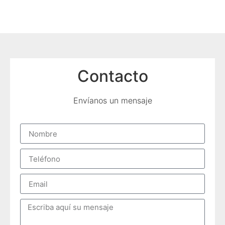
Contacto
Envíanos un mensaje