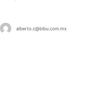
alberto.c@bibu.com.mx