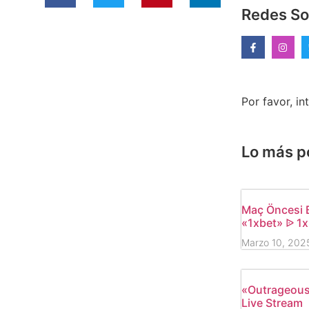
Redes So
Por favor, i
Lo más p
Maç Öncesi B
«1xbet» ᐉ 1
Marzo 10, 202
«Outrageous 
Live Stream