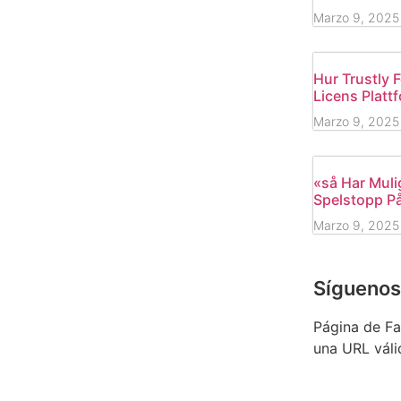
Marzo 9, 2025
Hur Trustly 
Licens Platt
Marzo 9, 2025
«så Har Muli
Spelstopp P
Marzo 9, 2025
Síguenos
Página de Fa
una URL váli