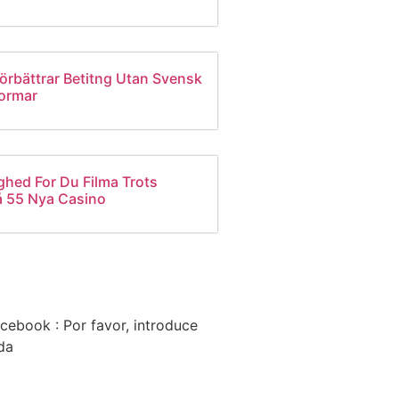
Förbättrar Betitng Utan Svensk
formar
ghed For Du Filma Trots
å 55 Nya Casino
cebook : Por favor, introduce
da