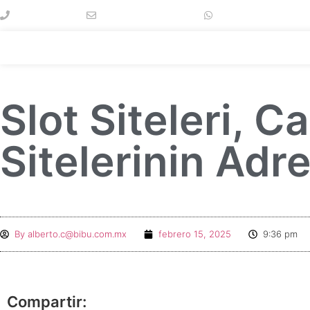
+ 123 456 7890
hola-bibusite@email.mx
Ayuda por WhatsApp
Slot Siteleri, C
Sitelerinin Adr
By
alberto.c@bibu.com.mx
febrero 15, 2025
9:36 pm
Compartir: