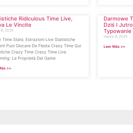
istiche Ridiculous Time Live,
Darmowe T
va Le Vincite
Dziś I Jutr
 9, 2025
Typowanie
marzo 9, 2025
 Time Stats: Estrazioni Live Statistiche
nt Puoi Giocare De Flesta Crazy Time Qui
Leer Más >>
stiche Crazy Time Crazy Time Live
aming: Le Proprietà Del Game
Más >>