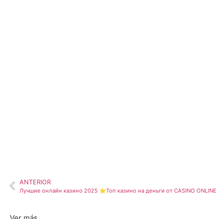
ANTERIOR
Лучшие онлайн казино 2025 ⭐Топ казино на деньги от CASINO ONLINE
Ver más