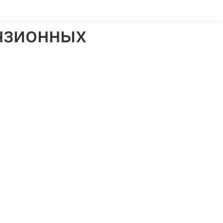
нзионных