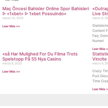
Maç Öncesi Bahisler Online Spor Bahisleri
«Outrag
ᐉ «1xbet» ᐉ 1xbet Possuindo»
Live S
marzo 10, 2025
marzo 9, 2
Statistich
Leer Más >>
Content F
Faq: Doma
Numeri
Leer Más 
«så Har Mulighed For Du Filma Trots
Statist
Spelstopp På 55 Nya Casino
Vincite
marzo 9, 2025
marzo 9, 2
Crazy Tim
Leer Más >>
Puoi Gioc
Time Craz
Leer Más 