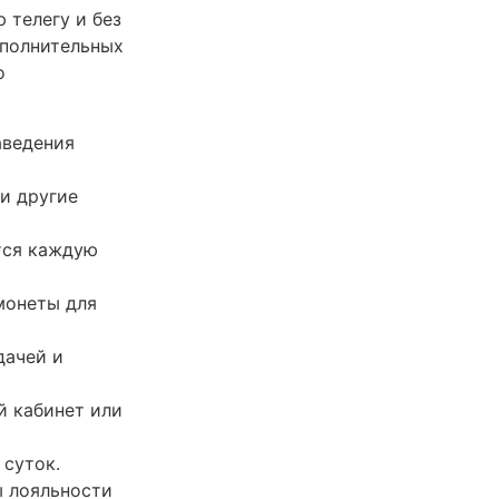
 телегу и без
ополнительных
о
аведения
и другие
тся каждую
монеты для
дачей и
й кабинет или
 суток.
ы лояльности