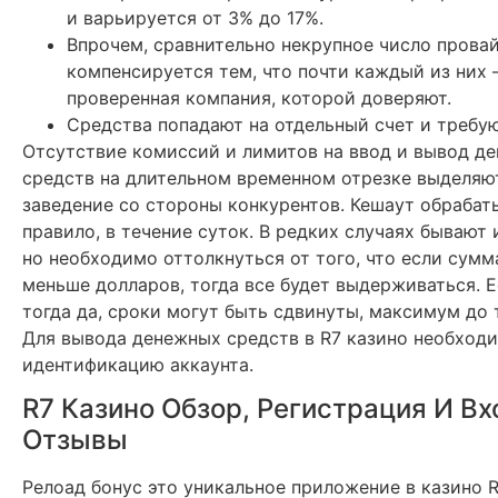
и варьируется от 3% до 17%.
Впрочем, сравнительно некрупное число прова
компенсируется тем, что почти каждый из них
проверенная компания, которой доверяют.
Средства попадают на отдельный счет и требу
Отсутствие комиссий и лимитов на ввод и вывод д
средств на длительном временном отрезке выделяю
заведение со стороны конкурентов. Кешаут обрабаты
правило, в течение суток. В редких случаях бывают
но необходимо оттолкнуться от того, что если сум
меньше долларов, тогда все будет выдерживаться. Е
тогда да, сроки могут быть сдвинуты, максимум до 
Для вывода денежных средств в R7 казино необход
идентификацию аккаунта.
R7 Казино Обзор, Регистрация И Вх
Отзывы
Релоад бонус это уникальное приложение в казино R