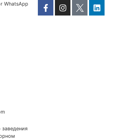
or WhatsApp
pm
о заведения
горном