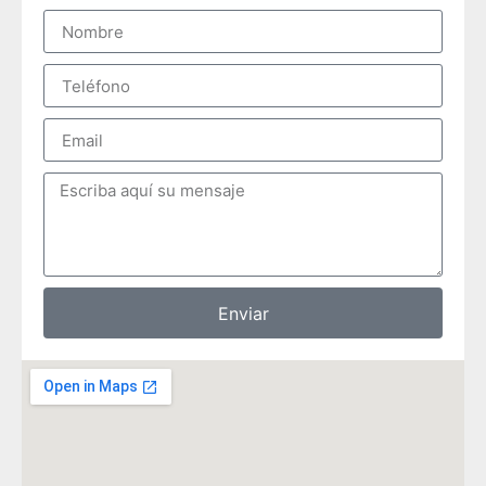
Enviar