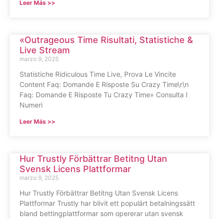
Leer Más >>
«Outrageous Time Risultati, Statistiche &
Live Stream
marzo 9, 2025
Statistiche Ridiculous Time Live, Prova Le Vincite
Content Faq: Domande E Risposte Su Crazy Time\r\n
Faq: Domande E Risposte Tu Crazy Time» Consulta I
Numeri
Leer Más >>
Hur Trustly Förbättrar Betitng Utan
Svensk Licens Plattformar
marzo 9, 2025
Hur Trustly Förbättrar Betitng Utan Svensk Licens
Plattformar Trustly har blivit ett populärt betalningssätt
bland bettingplattformar som opererar utan svensk