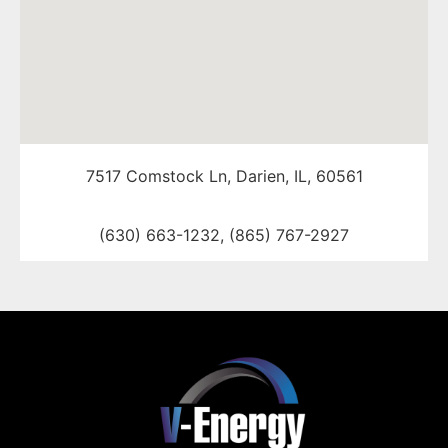
7517 Comstock Ln, Darien, IL, 60561
(630) 663-1232, (865) 767-2927