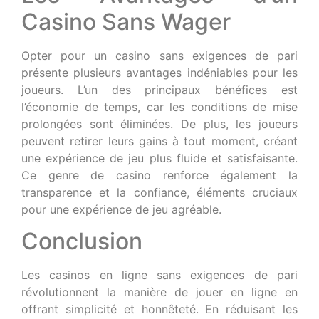
Casino Sans Wager
Opter pour un casino sans exigences de pari
présente plusieurs avantages indéniables pour les
joueurs. L’un des principaux bénéfices est
l’économie de temps, car les conditions de mise
prolongées sont éliminées. De plus, les joueurs
peuvent retirer leurs gains à tout moment, créant
une expérience de jeu plus fluide et satisfaisante.
Ce genre de casino renforce également la
transparence et la confiance, éléments cruciaux
pour une expérience de jeu agréable.
Conclusion
Les casinos en ligne sans exigences de pari
révolutionnent la manière de jouer en ligne en
offrant simplicité et honnêteté. En réduisant les