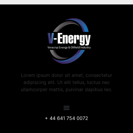
Lorem ipsum dolor sit amet, consectetur
adipiscing elit. Ut elit tellus, luctus nec
ullamcorper mattis, pulvinar dapibus leo.
+ 44 641 754 0072