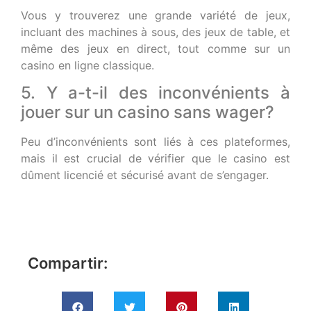
Vous y trouverez une grande variété de jeux,
incluant des machines à sous, des jeux de table, et
même des jeux en direct, tout comme sur un
casino en ligne classique.
5. Y a-t-il des inconvénients à
jouer sur un casino sans wager?
Peu d’inconvénients sont liés à ces plateformes,
mais il est crucial de vérifier que le casino est
dûment licencié et sécurisé avant de s’engager.
Compartir: