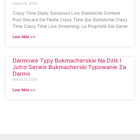
marzo 9, 2025
Crazy Time Stats: Estrazioni Live Statistiche Content
Puoi Giocare De Flesta Crazy Time Qui Statistiche Crazy
Time Crazy Time Live Streaming: Le Proprietà Del Game
Leer Más >>
Darmowe Typy Bukmacherskie Na Dziś I
Jutro Serwis Bukmacherski Typowanie Za
Darmo
marzo 9, 2025
Leer Más >>