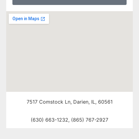
7517 Comstock Ln, Darien, IL, 60561
(630) 663-1232, (865) 767-2927