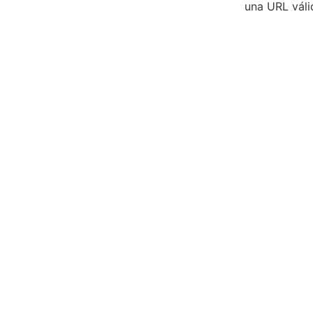
una URL váli