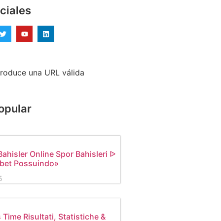
ciales
ntroduce una URL válida
opular
ahisler Online Spor Bahisleri ᐉ
xbet Possuindo»
5
Time Risultati, Statistiche &