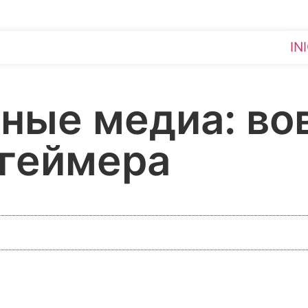
IN
ьные медиа: в
 геймера