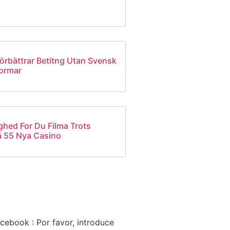
Förbättrar Betitng Utan Svensk
formar
ghed For Du Filma Trots
å 55 Nya Casino
cebook : Por favor, introduce