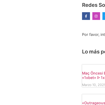
Redes So
Por favor, i
Lo más p
Maç Öncesi B
«1xbet» ᐉ 1
Marzo 10, 202
«Outrageous 