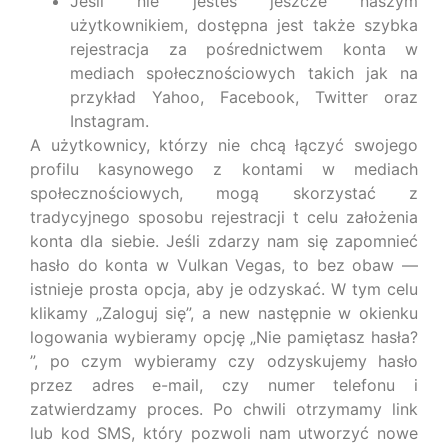
Jeśli nie jesteś jeszcze naszym
użytkownikiem, dostępna jest także szybka
rejestracja za pośrednictwem konta w
mediach społecznościowych takich jak na
przykład Yahoo, Facebook, Twitter oraz
Instagram.
A użytkownicy, którzy nie chcą łączyć swojego
profilu kasynowego z kontami w mediach
społecznościowych, mogą skorzystać z
tradycyjnego sposobu rejestracji t celu założenia
konta dla siebie. Jeśli zdarzy nam się zapomnieć
hasło do konta w Vulkan Vegas, to bez obaw —
istnieje prosta opcja, aby je odzyskać. W tym celu
klikamy „Zaloguj się”, a new następnie w okienku
logowania wybieramy opcję „Nie pamiętasz hasła?
”, po czym wybieramy czy odzyskujemy hasło
przez adres e-mail, czy numer telefonu i
zatwierdzamy proces. Po chwili otrzymamy link
lub kod SMS, który pozwoli nam utworzyć nowe