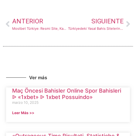
ANTERIOR
SIGUIENTE
Mostbet Türkiye: Resmi Site, Kayıt, Added Bonus 5 673 Giriş Yapmak
Türkiyedeki Yasal Bahis Sitelerinin Adresleri 2024 Yerli Bahis Siteleri
Ver más
Maç Öncesi Bahisler Online Spor Bahisleri
ᐉ «1xbet» ᐉ 1xbet Possuindo»
marzo 10, 2025
Leer Más >>
«Outrageous Time Risultati, Statistiche &