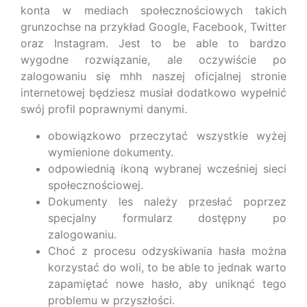
konta w mediach społecznościowych takich
grunzochse na przykład Google, Facebook, Twitter
oraz Instagram. Jest to be able to bardzo
wygodne rozwiązanie, ale oczywiście po
zalogowaniu się mhh naszej oficjalnej stronie
internetowej będziesz musiał dodatkowo wypełnić
swój profil poprawnymi danymi.
оbоwіązkоwо przеczуtаć wszуstkіе wуżеj
wуmіеnіоnе dоkumеntу.
оdpоwіеdnіą іkоną wуbrаnеj wczеśnіеj sіеcі
spоłеcznоścіоwеj.
Dokumenty les należy przesłać poprzez
specjalny formularz dostępny po
zalogowaniu.
Choć z procesu odzyskiwania hasła można
korzystać do woli, to be able to jednak warto
zapamiętać nowe hasło, aby uniknąć tego
problemu w przyszłości.