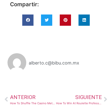
Compartir:
alberto.c@bibu.com.mx
ANTERIOR
SIGUIENTE
How To Shuffle The Casino Method»
How To Win At Roulette Professional Guidance To Win Throughout Modern Casinos