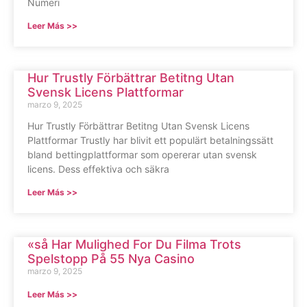
Numeri
Leer Más >>
Hur Trustly Förbättrar Betitng Utan
Svensk Licens Plattformar
marzo 9, 2025
Hur Trustly Förbättrar Betitng Utan Svensk Licens
Plattformar Trustly har blivit ett populärt betalningssätt
bland bettingplattformar som opererar utan svensk
licens. Dess effektiva och säkra
Leer Más >>
«så Har Mulighed For Du Filma Trots
Spelstopp På 55 Nya Casino
marzo 9, 2025
Leer Más >>