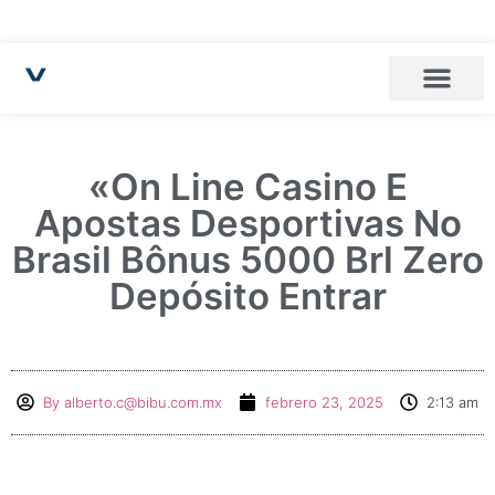
«On Line Casino E
Apostas Desportivas No
Brasil Bônus 5000 Brl Zero
Depósito Entrar
By
alberto.c@bibu.com.mx
febrero 23, 2025
2:13 am