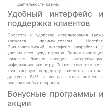
деятельности казино.
Удобный интерфейс и
поддержка клиентов
Простота и удобство использования также
являются преимуществом Мостбет.
Пользовательский интерфейс разработан с
учетом всех нужд игроков. Легкая навигация
помогает быстро находить интересующую
информацию или игру. Также стоит отметить
качественную поддержку клиентов, которая
доступна 24/7 и всегда готова помочь в
решении любых вопросов.
Бонусные программы и
акции