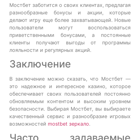
Мостбет заботится о своих клиентах, предлагая
разнообразные бонусы и акции, которые
делают игру еще более захватывающей. Новые
пользователи могут воспользоваться
приветственными бонусами, а постоянные
клиенты получают выгоды от программы
лояльности и регулярных акций.
Заключение
В заключение можно сказать, что Мостбет —
это надежное и интересное казино, которое
обеспечивает своих пользователей постоянно
обновляемым контентом и высоким уровнем
безопасности. Выбирая Мостбет, вы выбираете
качественный сервис и разнообразие игровых
возможностей
mostbet зеркало
.
Часто задаваемые