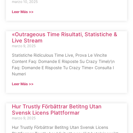
marzo 10, 2025
Leer Más >>
«Outrageous Time Risultati, Statistiche &
Live Stream
marzo 9, 2025
Statistiche Ridiculous Time Live, Prova Le Vincite
Content Faq: Domande E Risposte Su Crazy Time\r\n
Faq: Domande E Risposte Tu Crazy Time» Consulta I
Numeri
Leer Más >>
Hur Trustly Förbättrar Betitng Utan
Svensk Licens Plattformar
marzo 9, 2025
Hur Trustly Förbättrar Betitng Utan Svensk Licens