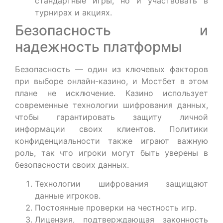
стандартные игры, но и участвовать в
турнирах и акциях.
Безопасность и
надежность платформы
Безопасность — один из ключевых факторов
при выборе онлайн-казино, и Мостбет в этом
плане не исключение. Казино использует
современные технологии шифрования данных,
чтобы гарантировать защиту личной
информации своих клиентов. Политики
конфиденциальности также играют важную
роль, так что игроки могут быть уверены в
безопасности своих данных.
Технологии шифрования защищают
данные игроков.
Постоянные проверки на честность игр.
Лицензия, подтверждающая законность