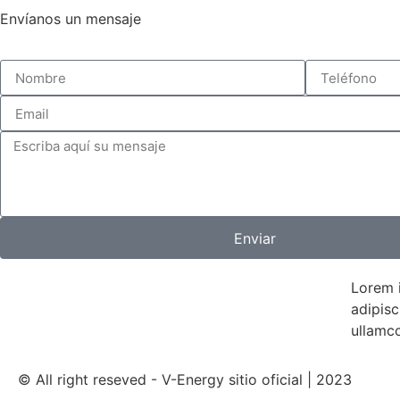
Envíanos un mensaje
Enviar
Lorem 
adipisci
ullamco
© All right reseved - V-Energy sitio oficial | 2023