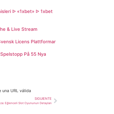
isleri ᐉ «1xbet» ᐉ 1xbet
che & Live Stream
Svensk Licens Plattformar
s Spelstopp På 55 Nya
e una URL válida
SIGUIENTE
a: Eğlenceli Slot Oyununun Detayları