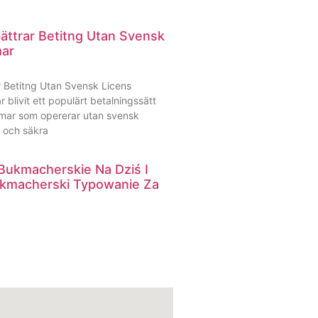
bättrar Betitng Utan Svensk
mar
r Betitng Utan Svensk Licens
r blivit ett populärt betalningssätt
rmar som opererar utan svensk
a och säkra
ukmacherskie Na Dziś I
ukmacherski Typowanie Za