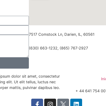
7517 Comstock Ln, Darien, IL, 60561
(630) 663-1232, (865) 767-2927
ipsum dolor sit amet, consectetur
Ini
ng elit. Ut elit tellus, luctus nec
rper mattis, pulvinar dapibus leo.
+ 44 641 754 00