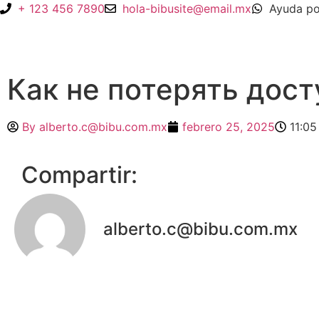
+ 123 456 7890
hola-bibusite@email.mx
Ayuda p
Как не потерять дост
By
alberto.c@bibu.com.mx
febrero 25, 2025
11:0
Compartir:
alberto.c@bibu.com.mx