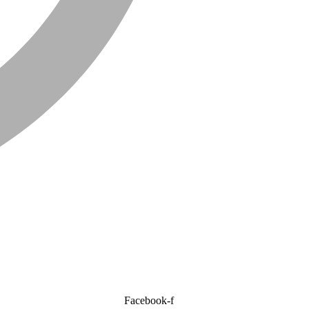
Facebook-f