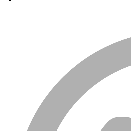
hola-bibusite@email.mx