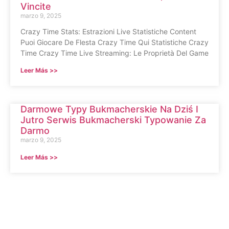
Vincite
marzo 9, 2025
Crazy Time Stats: Estrazioni Live Statistiche Content
Puoi Giocare De Flesta Crazy Time Qui Statistiche Crazy
Time Crazy Time Live Streaming: Le Proprietà Del Game
Leer Más >>
Darmowe Typy Bukmacherskie Na Dziś I
Jutro Serwis Bukmacherski Typowanie Za
Darmo
marzo 9, 2025
Leer Más >>