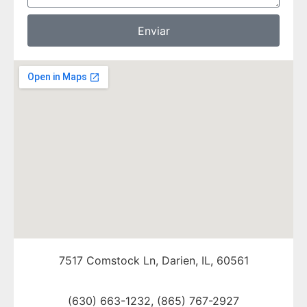
Enviar
7517 Comstock Ln, Darien, IL, 60561
(630) 663-1232, (865) 767-2927