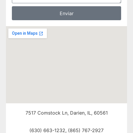
Enviar
7517 Comstock Ln, Darien, IL, 60561
(630) 663-1232, (865) 767-2927