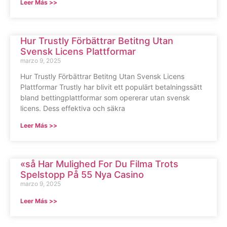
Leer Más >>
Hur Trustly Förbättrar Betitng Utan
Svensk Licens Plattformar
marzo 9, 2025
Hur Trustly Förbättrar Betitng Utan Svensk Licens
Plattformar Trustly har blivit ett populärt betalningssätt
bland bettingplattformar som opererar utan svensk
licens. Dess effektiva och säkra
Leer Más >>
«så Har Mulighed For Du Filma Trots
Spelstopp På 55 Nya Casino
marzo 9, 2025
Leer Más >>