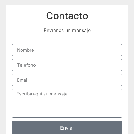
Contacto
Envíanos un mensaje
Enviar