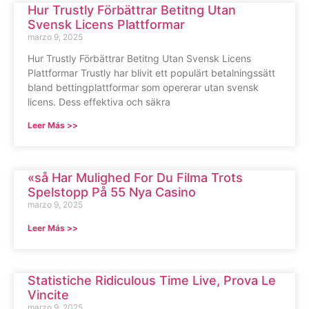
Hur Trustly Förbättrar Betitng Utan
Svensk Licens Plattformar
marzo 9, 2025
Hur Trustly Förbättrar Betitng Utan Svensk Licens
Plattformar Trustly har blivit ett populärt betalningssätt
bland bettingplattformar som opererar utan svensk
licens. Dess effektiva och säkra
Leer Más >>
«så Har Mulighed For Du Filma Trots
Spelstopp På 55 Nya Casino
marzo 9, 2025
Leer Más >>
Statistiche Ridiculous Time Live, Prova Le
Vincite
marzo 9, 2025