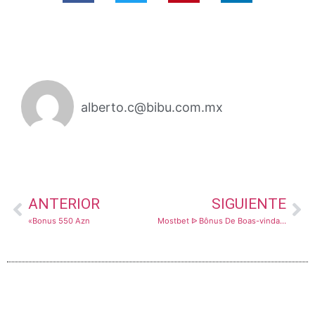
alberto.c@bibu.com.mx
ANTERIOR
SIGUIENTE
«Bonus 550 Azn
Mostbet ᐉ Bônus De Boas-vindas R$5555 ᐉ Oficial Mostbet Casino Br