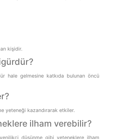
an kişidir.
igürdür?
ünür hale gelmesine katkıda bulunan öncü
er?
me yeteneği kazandırarak etkiler.
neklere ilham verebilir?
yenilikçi düşünme gibi yeteneklere ilham