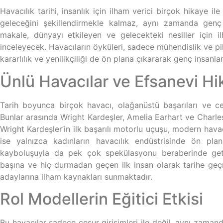
Havacılık tarihi, insanlık için ilham verici birçok hikaye il
geleceğini şekillendirmekle kalmaz, aynı zamanda genç 
makale, dünyayı etkileyen ve gelecekteki nesiller için i
inceleyecek. Havacıların öyküleri, sadece mühendislik ve pil
kararlılık ve yenilikçiliği de ön plana çıkararak genç insanla
Ünlü Havacılar ve Efsanevi Hi
Tarih boyunca birçok havacı, olağanüstü başarıları ve cesu
Bunlar arasında Wright Kardeşler, Amelia Earhart ve Charles
Wright Kardeşler’in ilk başarılı motorlu uçuşu, modern havacı
ise yalnızca kadınların havacılık endüstrisinde ön pl
kayboluşuyla da pek çok spekülasyonu beraberinde getirm
başına ve hiç durmadan geçen ilk insan olarak tarihe geçm
adaylarına ilham kaynakları sunmaktadır.
Rol Modellerin Eğitici Etkisi
Bu havacılar sadece cesur girişimleri ile değil, aynı zamand