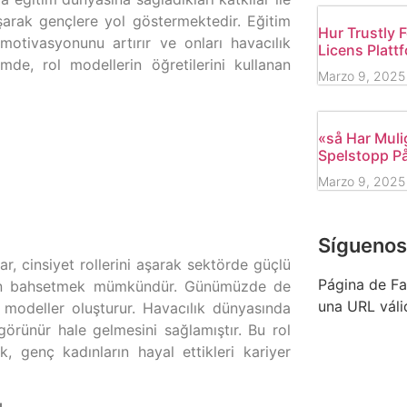
laşarak gençlere yol göstermektedir. Eğitim
Hur Trustly 
motivasyonunu artırır ve onları havacılık
Licens Platt
de, rol modellerin öğretilerini kullanan
Marzo 9, 2025
«så Har Muli
Spelstopp P
Marzo 9, 2025
Síguenos
ar, cinsiyet rollerini aşarak sektörde güçlü
Página de Fa
t’tan bahsetmek mümkündür. Günümüzde de
una URL váli
l modeller oluşturur. Havacılık dünyasında
görünür hale gelmesini sağlamıştır. Bu rol
k, genç kadınların hayal ettikleri kariyer