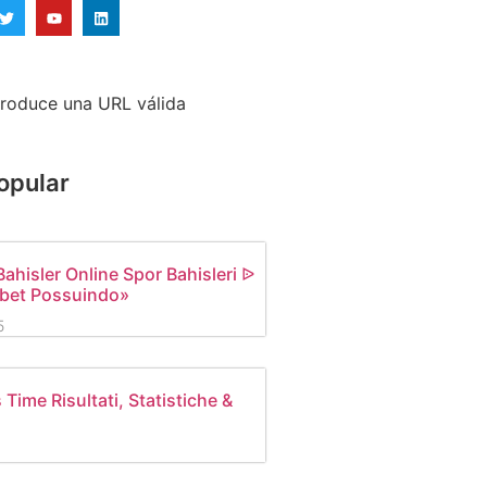
ntroduce una URL válida
opular
ahisler Online Spor Bahisleri ᐉ
xbet Possuindo»
5
Time Risultati, Statistiche &