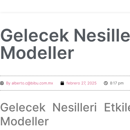
Gelecek Nesille
Modeller
By
alberto.c@bibu.com.mx
febrero 27, 2025
8:17 pm
Gelecek Nesilleri Etki
Modeller