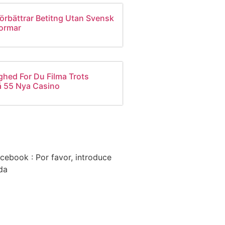
Förbättrar Betitng Utan Svensk
formar
ghed For Du Filma Trots
å 55 Nya Casino
cebook : Por favor, introduce
da