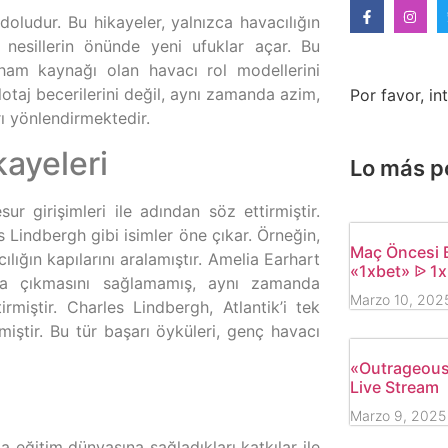
e doludur. Bu hikayeler, yalnızca havacılığın
nesillerin önünde yeni ufuklar açar. Bu
lham kaynağı olan havacı rol modellerini
otaj becerilerini değil, aynı zamanda azim,
Por favor, i
rı yönlendirmektedir.
kayeleri
Lo más p
r girişimleri ile adından söz ettirmiştir.
 Lindbergh gibi isimler öne çıkar. Örneğin,
Maç Öncesi B
lığın kapılarını aralamıştır. Amelia Earhart
«1xbet» ᐉ 1
ana çıkmasını sağlamamış, aynı zamanda
Marzo 10, 202
iştir. Charles Lindbergh, Atlantik’i tek
iştir. Bu tür başarı öyküleri, genç havacı
«Outrageous 
Live Stream
Marzo 9, 2025
a eğitim dünyasına sağladıkları katkılar ile