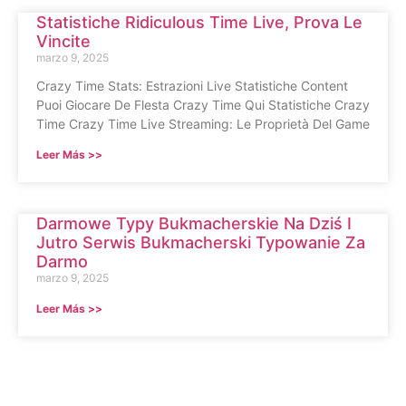
Statistiche Ridiculous Time Live, Prova Le
Vincite
marzo 9, 2025
Crazy Time Stats: Estrazioni Live Statistiche Content
Puoi Giocare De Flesta Crazy Time Qui Statistiche Crazy
Time Crazy Time Live Streaming: Le Proprietà Del Game
Leer Más >>
Darmowe Typy Bukmacherskie Na Dziś I
Jutro Serwis Bukmacherski Typowanie Za
Darmo
marzo 9, 2025
Leer Más >>