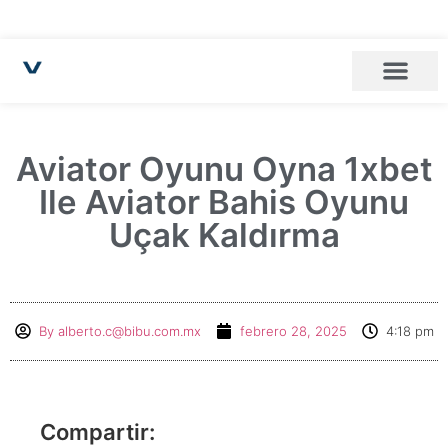
Aviator Oyunu Oyna 1xbet
Ile Aviator Bahis Oyunu
Uçak Kaldırma
By
alberto.c@bibu.com.mx
febrero 28, 2025
4:18 pm
Compartir: