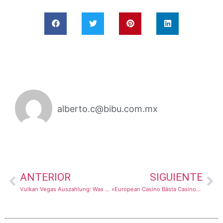
alberto.c@bibu.com.mx
ANTERIOR
SIGUIENTE
Vulkan Vegas Auszahlung: Was Sie Wissen Müsse My Cms
«European Casino Bästa Casinon Med Eu-licens 2025