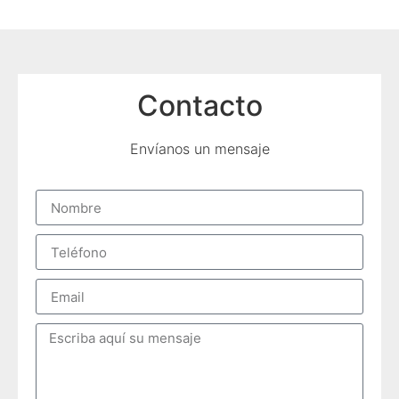
Contacto
Envíanos un mensaje