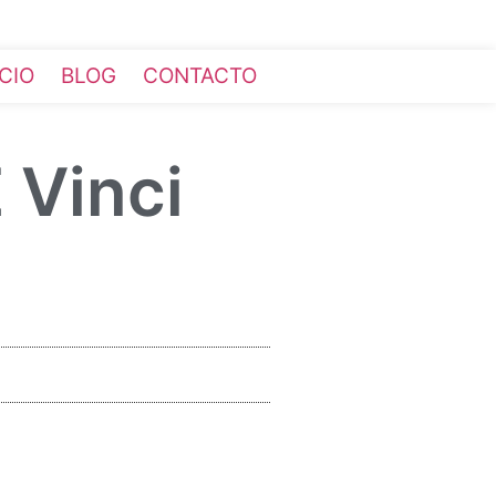
ICIO
BLOG
CONTACTO
 Vinci