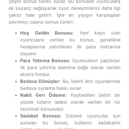
çeşitli bonus türleri sunar. Bu bonuslar oyunculara
ek kazanç sağlayarak oyun deneyimlerini daha ilgi
çekici hale getirir. İşte en yaygın karşılaşılan
çevrimiçi casino bonus türleri:
Hoş Geldin Bonusu:
Yeni kayıt olan
oyunculara verilen bu bonus, genellikle
hesaplarına yatırdıkları ilk para miktarına
dayanır.
Para Yatırma Bonusu:
Oyuncuların yaptıkları
ilk para yatırma işlemine bağlı olarak verilen
ekstra fondur.
Bedava Dönüşler:
Bu, belirli slot oyunlarında
bedava oynama hakkı sunar.
Nakit Geri Ödeme:
Kaybedilen belirli bir
yüzde tutarın iadesi olarak verilen bir tür
tazminat bonusudur.
Sadakat Bonusu:
Düzenli oyuncular için
sunulan bu bonus, kullanıcı sadakatini