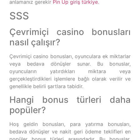
anlamanız gerekir
Pin Up giriş türkiye
.
SSS
Çevrimiçi casino bonusları
nasıl çalışır?
Çevrimiçi casino bonusları, oyunculara ek miktarlar
veya bedava dönüşler sunar. Bu bonuslar,
oyuncuların yatırdıkları miktara veya
gerçekleştirdikleri işlemlere bağlı olarak verilir ve
genellikle belirli şartlara tabidir.
Hangi bonus türleri daha
popüler?
Hoş geldin bonusları, para yatırma bonusları,
bedava dönüşler ve nakit geri ödeme teklifleri en
popüler bonus türleri arasındadır. Bu bonuslar,