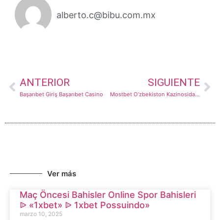
alberto.c@bibu.com.mx
ANTERIOR
SIGUIENTE
Başarıbet Giriş Başarıbet Casino
Mostbet O‘zbekiston Kazinosida: RTP Insights for Better Gameplay
Ver más
Maç Öncesi Bahisler Online Spor Bahisleri
ᐉ «1xbet» ᐉ 1xbet Possuindo»
marzo 10, 2025