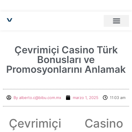
Çevrimiçi Casino Türk
Bonusları ve
Promosyonlarını Anlamak
By
alberto.c@bibu.com.mx
marzo 1, 2025
11:03 am
Çevrimiçi Casino