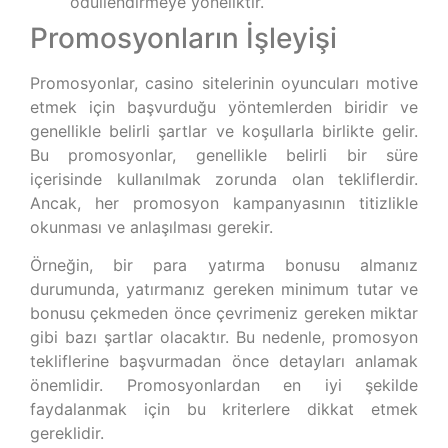
ödüllendirmeye yöneliktir.
Promosyonların İşleyişi
Promosyonlar, casino sitelerinin oyuncuları motive
etmek için başvurduğu yöntemlerden biridir ve
genellikle belirli şartlar ve koşullarla birlikte gelir.
Bu promosyonlar, genellikle belirli bir süre
içerisinde kullanılmak zorunda olan tekliflerdir.
Ancak, her promosyon kampanyasının titizlikle
okunması ve anlaşılması gerekir.
Örneğin, bir para yatırma bonusu almanız
durumunda, yatırmanız gereken minimum tutar ve
bonusu çekmeden önce çevrimeniz gereken miktar
gibi bazı şartlar olacaktır. Bu nedenle, promosyon
tekliflerine başvurmadan önce detayları anlamak
önemlidir. Promosyonlardan en iyi şekilde
faydalanmak için bu kriterlere dikkat etmek
gereklidir.