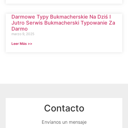
Darmowe Typy Bukmacherskie Na Dziś I
Jutro Serwis Bukmacherski Typowanie Za
Darmo
marzo 9, 2025
Leer Más >>
Contacto
Envíanos un mensaje