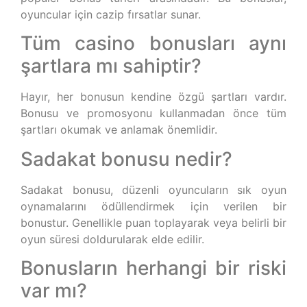
oyuncular için cazip fırsatlar sunar.
Tüm casino bonusları aynı
şartlara mı sahiptir?
Hayır, her bonusun kendine özgü şartları vardır.
Bonusu ve promosyonu kullanmadan önce tüm
şartları okumak ve anlamak önemlidir.
Sadakat bonusu nedir?
Sadakat bonusu, düzenli oyuncuların sık oyun
oynamalarını ödüllendirmek için verilen bir
bonustur. Genellikle puan toplayarak veya belirli bir
oyun süresi doldurularak elde edilir.
Bonusların herhangi bir riski
var mı?