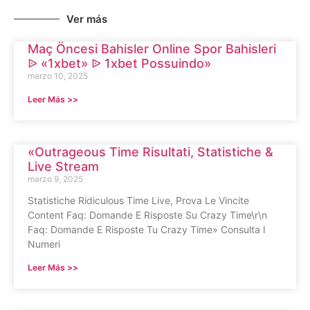
Ver más
Maç Öncesi Bahisler Online Spor Bahisleri
ᐉ «1xbet» ᐉ 1xbet Possuindo»
marzo 10, 2025
Leer Más >>
«Outrageous Time Risultati, Statistiche &
Live Stream
marzo 9, 2025
Statistiche Ridiculous Time Live, Prova Le Vincite
Content Faq: Domande E Risposte Su Crazy Time\r\n
Faq: Domande E Risposte Tu Crazy Time» Consulta I
Numeri
Leer Más >>