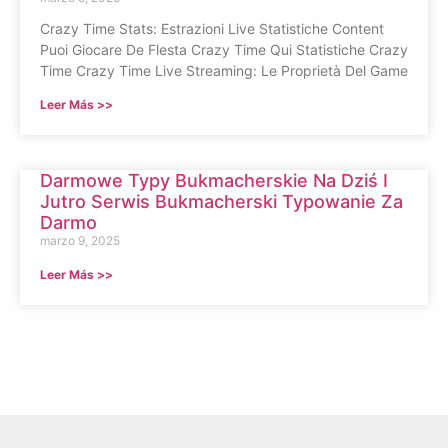
Crazy Time Stats: Estrazioni Live Statistiche Content
Puoi Giocare De Flesta Crazy Time Qui Statistiche Crazy
Time Crazy Time Live Streaming: Le Proprietà Del Game
Leer Más >>
Darmowe Typy Bukmacherskie Na Dziś I
Jutro Serwis Bukmacherski Typowanie Za
Darmo
marzo 9, 2025
Leer Más >>