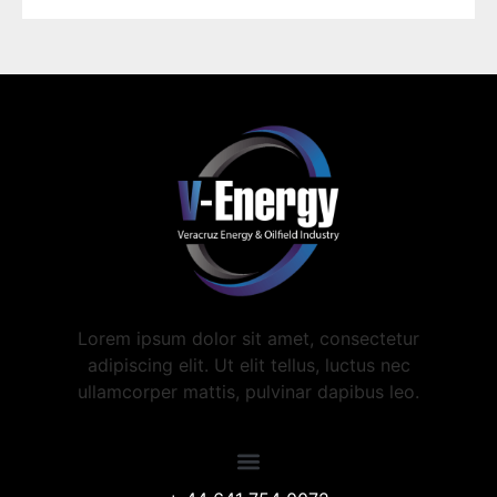
Lorem ipsum dolor sit amet, consectetur
adipiscing elit. Ut elit tellus, luctus nec
ullamcorper mattis, pulvinar dapibus leo.