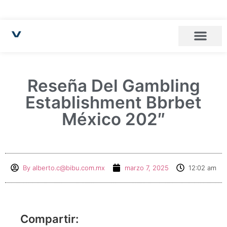
Reseña Del Gambling
Establishment Bbrbet
México 202″
By
alberto.c@bibu.com.mx
marzo 7, 2025
12:02 am
Compartir: