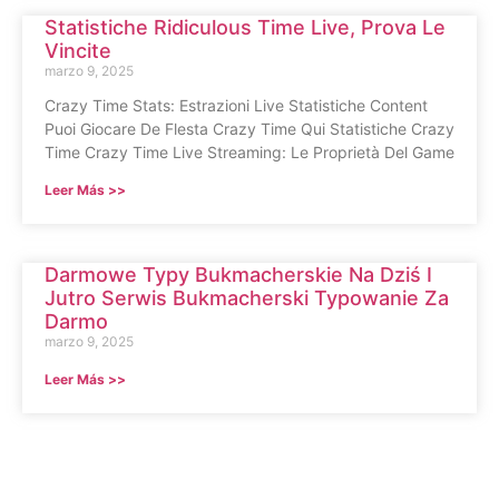
Statistiche Ridiculous Time Live, Prova Le
Vincite
marzo 9, 2025
Crazy Time Stats: Estrazioni Live Statistiche Content
Puoi Giocare De Flesta Crazy Time Qui Statistiche Crazy
Time Crazy Time Live Streaming: Le Proprietà Del Game
Leer Más >>
Darmowe Typy Bukmacherskie Na Dziś I
Jutro Serwis Bukmacherski Typowanie Za
Darmo
marzo 9, 2025
Leer Más >>