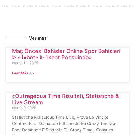
Ver más
Maç Öncesi Bahisler Online Spor Bahisleri
ᐉ «1xbet» ᐉ 1xbet Possuindo»
marzo 10, 2025
Leer Más >>
«Outrageous Time Risultati, Statistiche &
Live Stream
marzo 9, 2025
Statistiche Ridiculous Time Live, Prova Le Vincite
Content Faq: Domande E Risposte Su Crazy Time\r\n
Faq: Domande E Risposte Tu Crazy Time» Consulta I