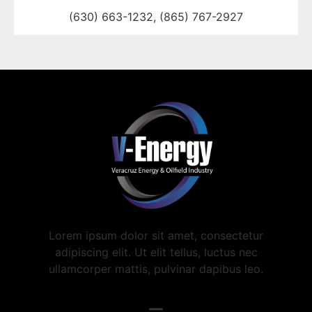
(630) 663-1232, (865) 767-2927
Lorem ipsum dolor sit amet, consectetur
adipiscing elit. Ut elit tellus, luctus nec
ullamcorper mattis, pulvinar dapibus leo.