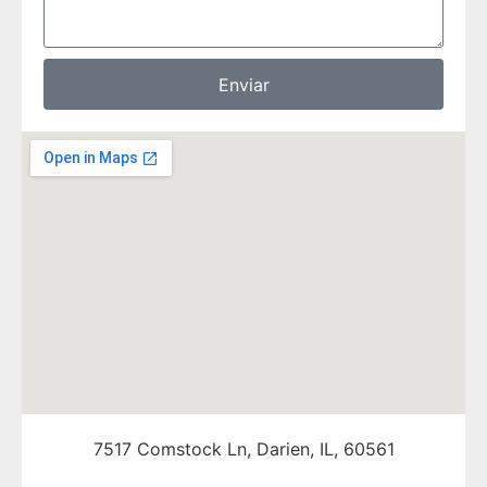
Enviar
7517 Comstock Ln, Darien, IL, 60561