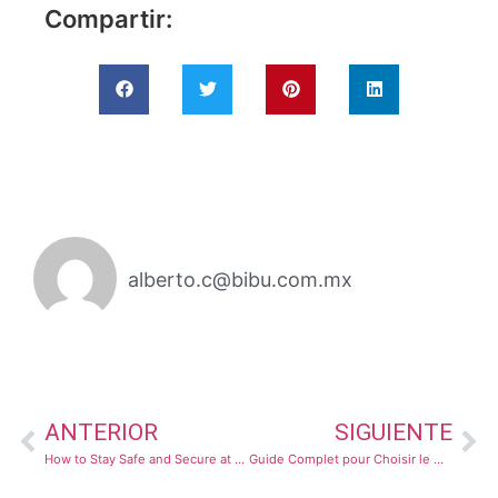
Compartir:
alberto.c@bibu.com.mx
ANTERIOR
SIGUIENTE
How to Stay Safe and Secure at Speedau Casino: Expert Tips
Guide Complet pour Choisir le Meilleur Casino en Ligne Sécurisé