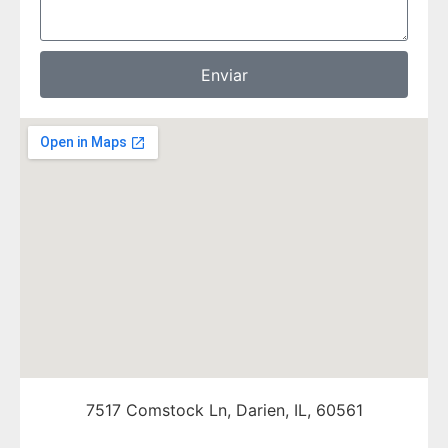
Enviar
7517 Comstock Ln, Darien, IL, 60561