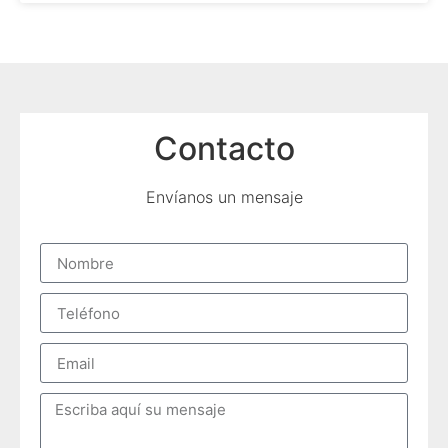
Contacto
Envíanos un mensaje