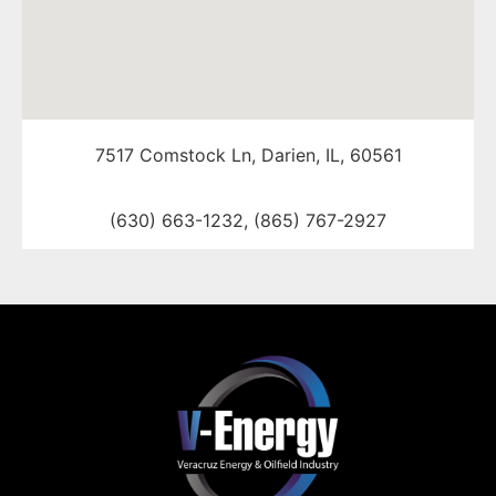
7517 Comstock Ln, Darien, IL, 60561
(630) 663-1232, (865) 767-2927