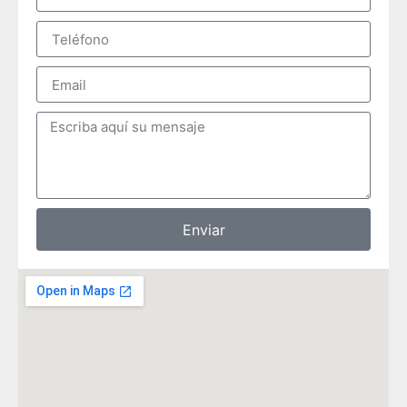
Enviar