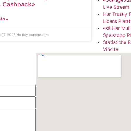
«Outrageous 
 Cashback»
Live Stream
Hur Trustly 
ÁS »
Licens Platt
«så Har Muli
Spelstopp P
o 27, 2025
No hay comentarios
Statistiche 
Vincite