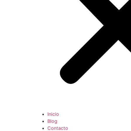
Inicio
Blog
Contacto