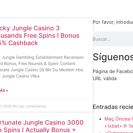
Por favor, introd
cky Jungle Casino 3
usands Free Spins I Bonus
5% Cashback
Sígueno
 Jungle Gambling Establishment Recension
ed Bonus, Free Rounds & Spel» Content
unate Jungle Casino Så Blir Du Medlem Hos
Página de Faceboo
 Jungle Casino Vilka
URL válida
ÁS »
Entradas reci
1, 2025
No hay comentarios
Maç Öncesi B
rtunate Jungle Casino 3000
«1xbet» ᐉ 1
e Spins I Actually Bonus +