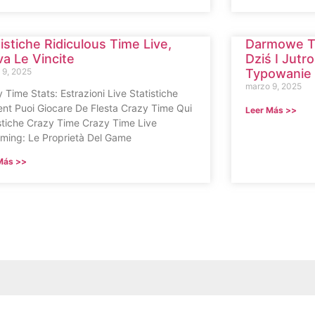
istiche Ridiculous Time Live,
Darmowe T
va Le Vincite
Dziś I Jutr
 9, 2025
Typowanie
marzo 9, 2025
 Time Stats: Estrazioni Live Statistiche
nt Puoi Giocare De Flesta Crazy Time Qui
Leer Más >>
stiche Crazy Time Crazy Time Live
aming: Le Proprietà Del Game
Más >>