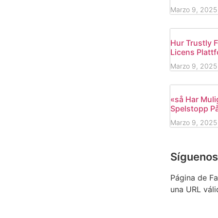
Marzo 9, 2025
Hur Trustly 
Licens Platt
Marzo 9, 2025
«så Har Muli
Spelstopp P
Marzo 9, 2025
Síguenos
Página de Fa
una URL váli