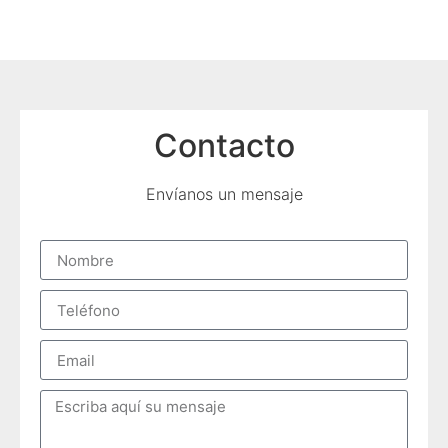
Contacto
Envíanos un mensaje