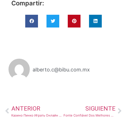
Compartir:
alberto.c@bibu.com.mx
ANTERIOR
SIGUIENTE
Казино Пинко Играть Онлайн Официальный Сайт Pinko Казино
Fonte Confiável Dos Melhores Cassinos Online No Brasil