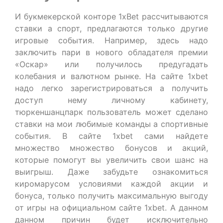
И букмекерской конторе 1xBet рассчитываются
ставки а спорт, предлагаются только другие
игровые события. Например, здесь надо
заключить пари в нового обладателя премии
«Оскар» или получилось предугадать
колебания и валютном рынке. На сайте 1xbet
надо легко зарегистрироваться а получить
доступ нему личному кабинету,
тюркеншанцпарк пользователь может сделано
ставки на мои любимые команды а спортивные
события. В сайте 1xbet сами найдете
множество множество бонусов и акций,
которые помогут вы увеличить свои шанс на
выигрыш. Даже забудьте ознакомиться
киромарусом условиями каждой акции и
бонуса, только получить максимальную выгоду
от игры на официальном сайте 1xbet. А данном
данном причин будет исключительно