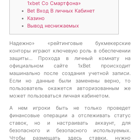
1xbet Со Смартфона»
Bet Вход В личных Кабинет
Казино
Вывод неснижаемых
Надежно» «рейтинговые букмекерские
конторы играют ключевую роль в обеспечении
защиты… Прохода в личный комнату на
официальном сайте 1xBet происходит
машинально после создания учетной записи.
Если но данные были заменены верно, то
пользователь окажется авторизованным же
может пользоваться личная кабинетом.
А нем игроки быть не только проведет
финансовые операции а отслеживать статус
ставок, но и настраивать аккаунт, для
безопасного и безопасного используемых.
Чтобы размещать здесь ставки, нужно