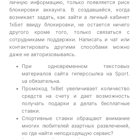
личную информацию, только появляется риск
блокировки аккаунта. В создавшейся, когда
возникает задать, как зайти а личный кабинет
1хБет ввиду блокировки, не остается ничего
другого кроме того, только связаться с
сотрудниками поддержки. Написать и чат или
контактировать другими способами можно
даже не авторизовываясь.
При одновременном текстовых
материалов сайта гиперссылка на Sport.
ua обязательна.
Промокод 1xBet увеличивает количество
средств на счету и дает возможность
получать подарки а делать бесплатные
ставки.
Спортивные ставки обращают внимание
многих любителей азартных развлечений,
но где найти неподходящую сервис?