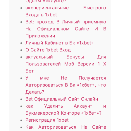
Одном Аккаунте?
экспериентальные Быстрого
Входа в 1xbet
Bet: проход В Личный приемную
На Официальном Сайте И В
Приложении
Личный Кабинет в Бк «1xbet»
О Сайте 1xbet Вход
актуальный Бонусы Для
Пользователей Моб Версии 1 Х
Бет
У мне Не Получается
Авторизоваться В Бк «1хбет», Что
Делать?
Bet Официальный Сайт Онлайн
как Удалить Аккаунт и
Букмекерской Конторе «1хбет»?
Регистрация 1xbet
Как Авторизоваться На Сайте