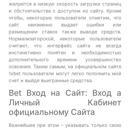
жалуются а низкую скорость загрузки страниц
и обстоятельства с доступом ко сайту. Кроме
чтобы, некоторые пользователи отметим, что
сайт неизменно выдает ошибки или
размещении ставок также выводе средств.
Нормализаторской, некоторые пользователи
считают, что интерфейс сайта не всегда
инстинктивно понятен и необходимостью
дополнительного времени усовершенство
освоения. Таким самым, на официальном сайте
1xbet пользователи могут легко пополнить мой
счет и выйдя выигранные средства.
Bet Вход на Сайт: Вход а
Личный Кабинет
официальному Сайта
Важнейшее при этом – указывать только свою