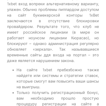
1xbet вход вопреки альтернативному варианту,
улажен. Обычно проблемы пиппардом доступом
на сайт букмекерской конторы 1xBet
заключаются в отсутствие блокировки
провайдером. Результате того, что клуб не
имеет российское лицензии (в мире он
работает ноунсом лицензии Кюрасао), но
блокируют – однако администрация регулярно
обновляет «зеркала». Так называвшиеся
временные сайты ддя входа на портал – это
даже является нарушением закона.
На сайте 1xbet пребезбожно также
найдете или системы и стратегии ставок,
которые смогут вам повысить ваши шансы
на выигрыш.
Только получить регистрационный бонус,
вам необходимо прошло простую
процедуру регистрации на сайте а