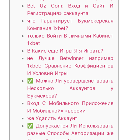
Bet Uz Com: Вход и Сайт И
Регистрация» «аккаунта
что Гарантирует Букмекерская
Компания 1xbet?
только Войти В личными Кабинет
1xbet
В Какие еще Игры Я я Играть?
не Лучше Betwinner например
1xbet: Сравнение Коэффициентов
И Условий Игры
✅ Можно Ли усовершенствовать
Несколько Аккаунтов у
Букмекера?
Вход С Мобильного Приложения
И Мобильной» «версии
же Удалить Аккаунт
✅ Допускается Ли Использовать
разные Способы Авторизации же