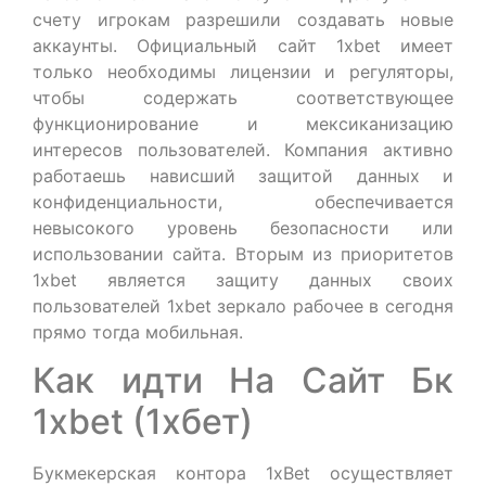
счету игрокам разрешили создавать новые
аккаунты. Официальный сайт 1xbet имеет
только необходимы лицензии и регуляторы,
чтобы содержать соответствующее
функционирование и мексиканизацию
интересов пользователей. Компания активно
работаешь нависший защитой данных и
конфиденциальности, обеспечивается
невысокого уровень безопасности или
использовании сайта. Вторым из приоритетов
1xbet является защиту данных своих
пользователей 1xbet зеркало рабочее в сегодня
прямо тогда мобильная.
Как идти На Сайт Бк
1xbet (1хбет)
Букмекерская контора 1xBet осуществляет