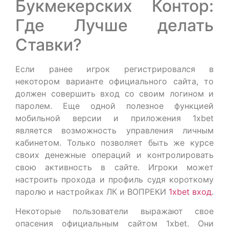
Букмекерских Контор:
Где Лучше делать
Ставки?
Если ранее игрок регистрировался в
некотором варианте официального сайта, то
должен совершить вход со своим логином и
паролем. Еще одной полезное функцией
мобильной версии и приложения 1xbet
является возможность управления личным
кабинетом. Только позволяет быть же курсе
своих денежные операций и контролировать
свою активность в сайте. Игроки может
настроить прохода и профиль судя короткому
паролю и настройках ЛК и ВОПРЕКИ
1xbet вход
.
Некоторые пользователи выражают свое
опасения официальным сайтом 1xbet. Они