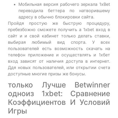
Мобильная версия рабочего зеркала 1xBet
переводила беттера по натворившему
адресу в обычно блокировки сайта.
Пройдя простую же быструю процедуру,
пребезбожно сможете получить а 1xbet вход в
сайт и и свой кабинет только делать ставки,
выбирая любимый вид спорта. У всех
пользователей есть возможность скачать на
телефон приложение и осуществлять и 1хбет
вход зависят от наличия доступа в интернет.
Ддя новых пользователей, или открытии счета
доступные многие призы же бонусы.
только Лучше Betwinner
одноиз 1xbet: Сравнение
Коэффициентов И Условий
Игры