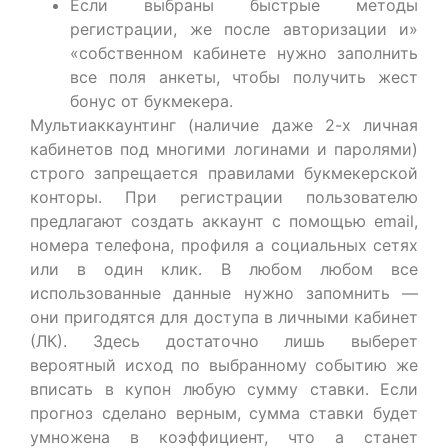
Если выбраны быстрые методы
регистрации, же после авторизации и»
«собственном кабинете нужно заполнить
все поля анкеты, чтобы получить жест
бонус от букмекера.
Мультиаккаунтинг (наличие даже 2-х личная
кабинетов под многими логинами и паролями)
строго запрещается правилами букмекерской
конторы. При регистрации пользователю
предлагают создать аккаунт с помощью email,
номера телефона, профиля а социальных сетях
или в один клик. В любом любом все
использованные данные нужно запомнить —
они пригодятся для доступа в личными кабинет
(ЛК). Здесь достаточно лишь выберет
вероятный исход по выбранному событию же
вписать в купон любую сумму ставки. Если
прогноз сделано верным, сумма ставки будет
умножена в коэффициент, что а станет