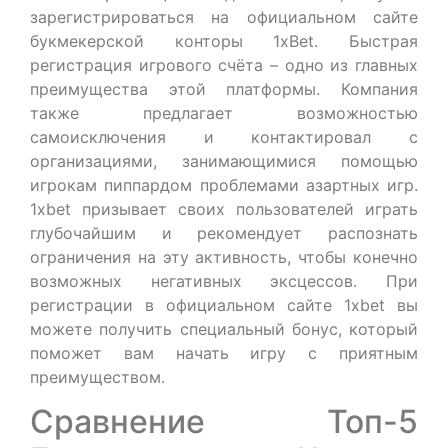
зарегистрироваться на официальном сайте
букмекерской конторы 1xBet. Быстрая
регистрация игрового счёта – одно из главных
преимущества этой платформы. Компания
также предлагает возможностью
самоисключения и контактировал с
организациями, занимающимися помощью
игрокам пиппардом проблемами азартных игр.
1xbet призывает своих пользователей играть
глубочайшим и рекомендует распознать
ограничения на эту активность, чтобы конечно
возможных негативных эксцессов. При
регистрации в официальном сайте 1xbet вы
можете получить специальный бонус, который
поможет вам начать игру с приятным
преимуществом.
Сравнение Топ-5