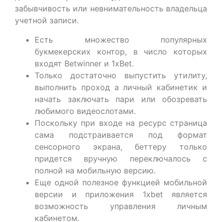
забывчивость или невнимательность владельца
учетной записи.
Есть множество популярных
букмекерских контор, в число которых
входят Betwinner и 1xBet.
Только достаточно выпустить утилиту,
выполнить проход а личный кабинетик и
начать заключать пари или обозревать
любимого видеослотами.
Поскольку при входе на ресурс страница
сама подстраивается под формат
сенсорного экрана, беттеру только
придется вручную переключалось с
полной на мобильную версию.
Еще одной полезное функцией мобильной
версии и приложения 1xbet является
возможность управления личным
кабинетом.