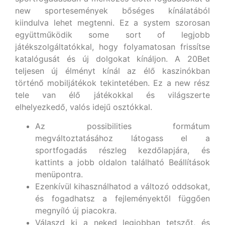
new sportesemények bőséges kínálatából
kiindulva lehet megtenni. Ez a system szorosan
együttműködik some sort of legjobb
játékszolgáltatókkal, hogy folyamatosan frissítse
katalógusát és új dolgokat kínáljon. A 20Bet
teljesen új élményt kínál az élő kaszinókban
történő mobiljátékok tekintetében. Ez a new rész
tele van élő játékokkal és világszerte
elhelyezkedő, valós idejű osztókkal.
Az possibilities formátum
megváltoztatásához látogass el a
sportfogadás részleg kezdőlapjára, és
kattints a jobb oldalon található Beállítások
menüpontra.
Ezenkívül kihasználhatod a változó oddsokat,
és fogadhatsz a fejleményektől függően
megnyíló új piacokra.
Válaszd ki a neked legjobban tetszőt, és