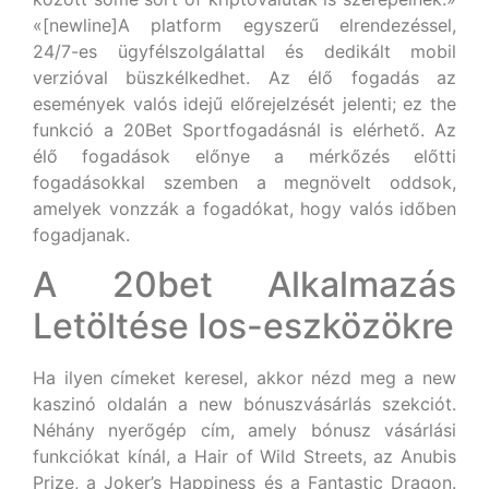
«[newline]A platform egyszerű elrendezéssel,
24/7-es ügyfélszolgálattal és dedikált mobil
verzióval büszkélkedhet. Az élő fogadás az
események valós idejű előrejelzését jelenti; ez the
funkció a 20Bet Sportfogadásnál is elérhető. Az
élő fogadások előnye a mérkőzés előtti
fogadásokkal szemben a megnövelt oddsok,
amelyek vonzzák a fogadókat, hogy valós időben
fogadjanak.
A 20bet Alkalmazás
Letöltése Ios-eszközökre
Ha ilyen címeket keresel, akkor nézd meg a new
kaszinó oldalán a new bónuszvásárlás szekciót.
Néhány nyerőgép cím, amely bónusz vásárlási
funkciókat kínál, a Hair of Wild Streets, az Anubis
Prize, a Joker’s Happiness és a Fantastic Dragon.