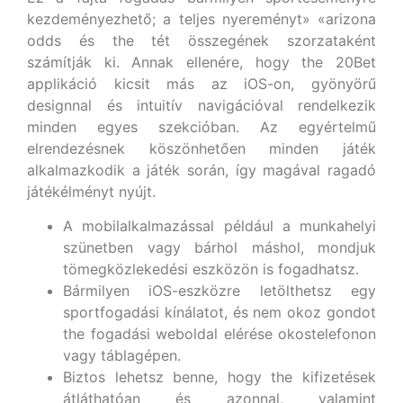
kezdeményezhető; a teljes nyereményt» «arizona
odds és the tét összegének szorzataként
számítják ki. Annak ellenére, hogy the 20Bet
applikáció kicsit más az iOS-on, gyönyörű
designnal és intuitív navigációval rendelkezik
minden egyes szekcióban. Az egyértelmű
elrendezésnek köszönhetően minden játék
alkalmazkodik a játék során, így magával ragadó
játékélményt nyújt.
A mobilalkalmazással például a munkahelyi
szünetben vagy bárhol máshol, mondjuk
tömegközlekedési eszközön is fogadhatsz.
Bármilyen iOS-eszközre letölthetsz egy
sportfogadási kínálatot, és nem okoz gondot
the fogadási weboldal elérése okostelefonon
vagy táblagépen.
Biztos lehetsz benne, hogy the kifizetések
átláthatóan és azonnal, valamint