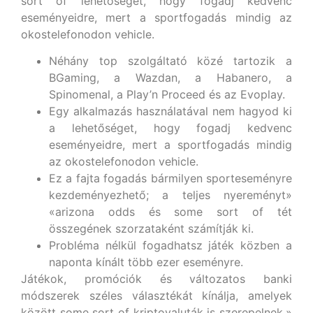
sort of lehetőséget, hogy fogadj kedvenc
eseményeidre, mert a sportfogadás mindig az
okostelefonodon vehicle.
Néhány top szolgáltató közé tartozik a
BGaming, a Wazdan, a Habanero, a
Spinomenal, a Play’n Proceed és az Evoplay.
Egy alkalmazás használatával nem hagyod ki
a lehetőséget, hogy fogadj kedvenc
eseményeidre, mert a sportfogadás mindig
az okostelefonodon vehicle.
Ez a fajta fogadás bármilyen sporteseményre
kezdeményezhető; a teljes nyereményt»
«arizona odds és some sort of tét
összegének szorzataként számítják ki.
Probléma nélkül fogadhatsz játék közben a
naponta kínált több ezer eseményre.
Játékok, promóciók és változatos banki
módszerek széles választékát kínálja, amelyek
között some sort of kriptovaluták is szerepelnek.»