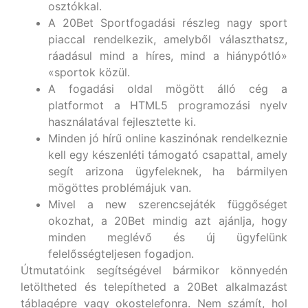
osztókkal.
A 20Bet Sportfogadási részleg nagy sport
piaccal rendelkezik, amelyből választhatsz,
ráadásul mind a híres, mind a hiánypótló»
«sportok közül.
A fogadási oldal mögött álló cég a
platformot a HTML5 programozási nyelv
használatával fejlesztette ki.
Minden jó hírű online kaszinónak rendelkeznie
kell egy készenléti támogató csapattal, amely
segít arizona ügyfeleknek, ha bármilyen
mögöttes problémájuk van.
Mivel a new szerencsejáték függőséget
okozhat, a 20Bet mindig azt ajánlja, hogy
minden meglévő és új ügyfelünk
felelősségteljesen fogadjon.
Útmutatóink segítségével bármikor könnyedén
letöltheted és telepítheted a 20Bet alkalmazást
táblagépre vagy okostelefonra. Nem számít, hol