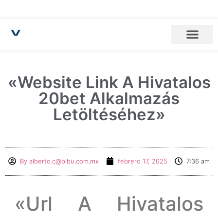
«Website Link A Hivatalos
20bet Alkalmazás
Letöltéséhez»
By
alberto.c@bibu.com.mx
febrero 17, 2025
7:36 am
«Url A Hivatalos