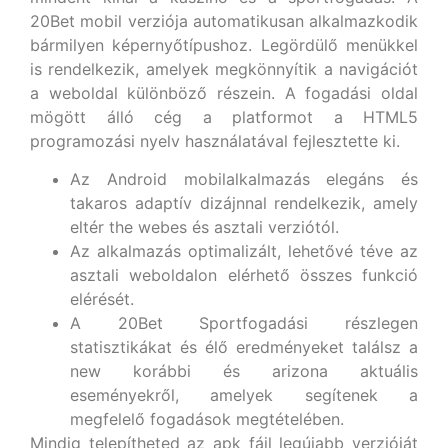
20Bet mobil verziója automatikusan alkalmazkodik
bármilyen képernyőtípushoz. Legördülő menükkel
is rendelkezik, amelyek megkönnyítik a navigációt
a weboldal különböző részein. A fogadási oldal
mögött álló cég a platformot a HTML5
programozási nyelv használatával fejlesztette ki.
Az Android mobilalkalmazás elegáns és
takaros adaptív dizájnnal rendelkezik, amely
eltér the webes és asztali verziótól.
Az alkalmazás optimalizált, lehetővé téve az
asztali weboldalon elérhető összes funkció
elérését.
A 20Bet Sportfogadási részlegen
statisztikákat és élő eredményeket találsz a
new korábbi és arizona aktuális
eseményekről, amelyek segítenek a
megfelelő fogadások megtételében.
Mindig telepítheted az apk fájl legújabb verzióját