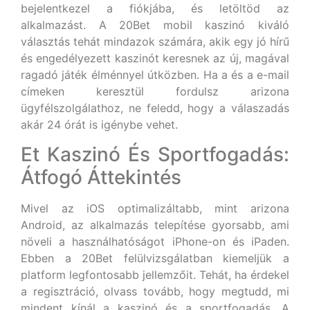
bejelentkezel a fiókjába, és letöltöd az
alkalmazást. A 20Bet mobil kaszinó kiváló
választás tehát mindazok számára, akik egy jó hírű
és engedélyezett kaszinót keresnek az új, magával
ragadó játék élménnyel útközben. Ha a és a e-mail
címeken keresztül fordulsz arizona
ügyfélszolgálathoz, ne feledd, hogy a válaszadás
akár 24 órát is igénybe vehet.
Et Kaszinó És Sportfogadás:
Átfogó Áttekintés
Mivel az iOS optimalizáltabb, mint arizona
Android, az alkalmazás telepítése gyorsabb, ami
növeli a használhatóságot iPhone-on és iPaden.
Ebben a 20Bet felülvizsgálatban kiemeljük a
platform legfontosabb jellemzőit. Tehát, ha érdekel
a regisztráció, olvass tovább, hogy megtudd, mi
mindent kínál a kaszinó és a sportfogadás. A