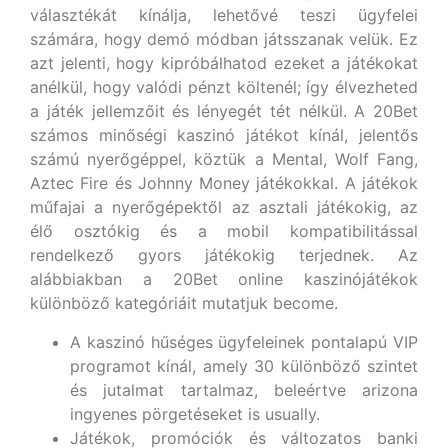
választékát kínálja, lehetővé teszi ügyfelei
számára, hogy demó módban játsszanak velük. Ez
azt jelenti, hogy kipróbálhatod ezeket a játékokat
anélkül, hogy valódi pénzt költenél; így élvezheted
a játék jellemzőit és lényegét tét nélkül. A 20Bet
számos minőségi kaszinó játékot kínál, jelentős
számú nyerőgéppel, köztük a Mental, Wolf Fang,
Aztec Fire és Johnny Money játékokkal. A játékok
műfajai a nyerőgépektől az asztali játékokig, az
élő osztókig és a mobil kompatibilitással
rendelkező gyors játékokig terjednek. Az
alábbiakban a 20Bet online kaszinójátékok
különböző kategóriáit mutatjuk become.
A kaszinó hűséges ügyfeleinek pontalapú VIP
programot kínál, amely 30 különböző szintet
és jutalmat tartalmaz, beleértve arizona
ingyenes pörgetéseket is usually.
Játékok, promóciók és változatos banki