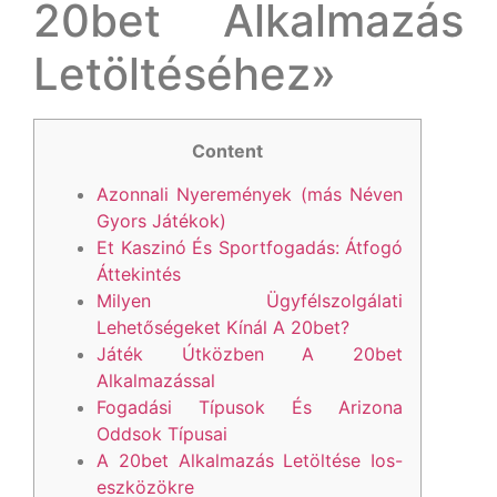
20bet Alkalmazás
Letöltéséhez»
Content
Azonnali Nyeremények (más Néven
Gyors Játékok)
Et Kaszinó És Sportfogadás: Átfogó
Áttekintés
Milyen Ügyfélszolgálati
Lehetőségeket Kínál A 20bet?
Játék Útközben A 20bet
Alkalmazással
Fogadási Típusok És Arizona
Oddsok Típusai
A 20bet Alkalmazás Letöltése Ios-
eszközökre