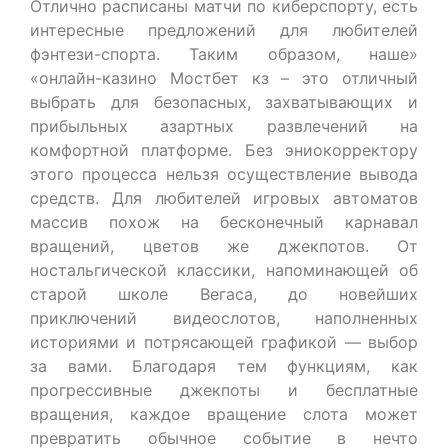
Отлично расписаны матчи по киберспорту, есть
интересные предложений для любителей
фэнтези-спорта. Таким образом, наше»
«онлайн-казино Мостбет кз – это отличный
выбрать для безопасных, захватывающих и
прибыльных азартных развлечений на
комфортной платформе. Без эниокорректору
этого процесса нельзя осуществление вывода
средств. Для любителей игровых автоматов
массив похож на бесконечный карнавал
вращений, цветов же джекпотов. От
ностальгической классики, напоминающей об
старой школе Вегаса, до новейших
приключений видеослотов, наполненных
историями и потрясающей графикой — выбор
за вами. Благодаря тем функциям, как
прогрессивные джекпоты и бесплатные
вращения, каждое вращение слота может
превратить обычное событие в нечто