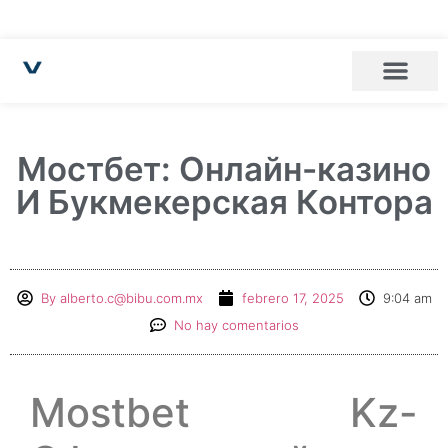
Мостбет: Онлайн-казино
И Букмекерская Контора
By
alberto.c@bibu.com.mx
febrero 17, 2025
9:04 am
No hay comentarios
Mostbet Kz-