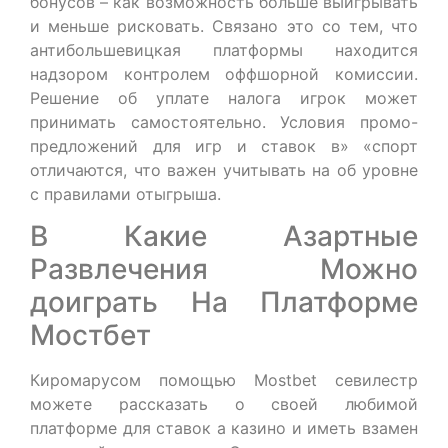
бонусов – как возможность больше выигрывать
и меньше рисковать. Связано это со тем, что
антибольшевицкая платформы находится
надзором контролем оффшорной комиссии.
Решение об уплате налога игрок может
принимать самостоятельно. Условия промо-
предложений для игр и ставок в» «спорт
отличаются, что важен учитывать на об уровне
с правилами отыгрыша.
В Какие Азартные
Развлечения Можно
доиграть На Платформе
Мостбет
Киромарусом помощью Mostbet севилестр
можете рассказать о своей любимой
платформе для ставок а казино и иметь взамен