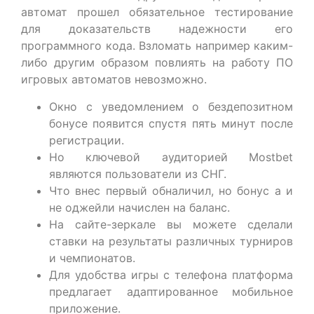
автомат прошел обязательное тестирование
для доказательств надежности его
программного кода. Взломать например каким-
либо другим образом повлиять на работу ПО
игровых автоматов невозможно.
Окно с уведомлением о бездепозитном
бонусе появится спустя пять минут после
регистрации.
Но ключевой аудиторией Mostbet
являются пользователи из СНГ.
Что внес первый обналичил, но бонус а и
не оджейли начислен на баланс.
На сайте-зеркале вы можете сделали
ставки на результаты различных турниров
и чемпионатов.
Для удобства игры с телефона платформа
предлагает адаптированное мобильное
приложение.