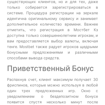
существующих клиентов, но и для тех, даже
только собирается зарегистрироваться в
системе. Процедура регистрации на зеркале
идентична оригинальному сервису и занимает
дополнительное количество времени. Важнее
отметить, что регистрация в Мостбет Кз
доступна только совершеннолетним игрокам, и
вам предоставляется выбор валюты, включая
тенге. Mostbet также радует игроков щедрыми
бонусными предложениями и различными
способами вывода средств.
Приветственный Бонус
Распахнув счет, клиент максимум получает 30
фриспинов, которые можно используя в любой
один трех предложенных игр. Окно с
уведомлением о бездепозитном бонусе
появится спустя несколько минут после