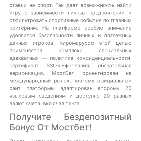
ставки на спорт. Так дает возможность найти
игру с зависимости личных предпочтений и
отфильтровать спортивные события по главным
критериям. На платформе особую внимание
уделяется безопасности личных и платежных
данных игроков. Киромарусом этой целью
применяется комплекс специальных
адекватных — политика конфиденциальности,
сертификат SSL-шифрования, обязательная
верификация. МостБет ориентирован на
международный рынок, поэтому официальный
сайт платформы адаптирован второму 25
языковым сведениям и доступно 20 разных
валют счета, включая тенге.
Получите Бездепозитный
Бонус От Мостбет!