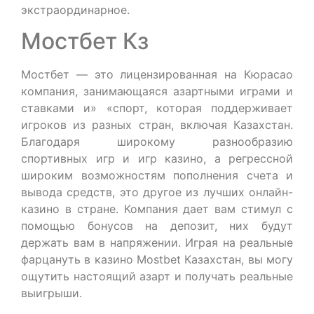
экстраординарное.
Мостбет Кз
Мостбет — это лицензированная на Кюрасао
компания, занимающаяся азартными играми и
ставками и» «спорт, которая поддерживает
игроков из разных стран, включая Казахстан.
Благодаря широкому разнообразию
спортивных игр и игр казино, а регрессной
широким возможностям пополнения счета и
вывода средств, это другое из лучших онлайн-
казино в стране. Компания дает вам стимул с
помощью бонусов на депозит, них будут
держать вам в напряжении. Играя на реальные
фарцануть в казино Mostbet Казахстан, вы могу
ощутить настоящий азарт и получать реальные
выигрыши.