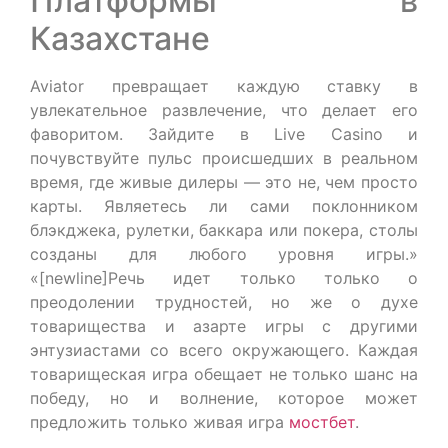
Платформы в
Казахстане
Aviator превращает каждую ставку в
увлекательное развлечение, что делает его
фаворитом. Зайдите в Live Casino и
почувствуйте пульс происшедших в реальном
время, где живые дилеры — это не, чем просто
карты. Являетесь ли сами поклонником
блэкджека, рулетки, баккара или покера, столы
созданы для любого уровня игры.»
«[newline]Речь идет только только о
преодолении трудностей, но же о духе
товарищества и азарте игры с другими
энтузиастами со всего окружающего. Каждая
товарищеская игра обещает не только шанс на
победу, но и волнение, которое может
предложить только живая игра
мостбет
.