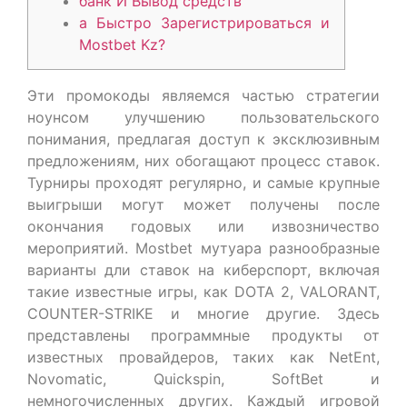
банк И Вывод средств
а Быстро Зарегистрироваться и
Mostbet Kz?
Эти промокоды являемся частью стратегии
ноунсом улучшению пользовательского
понимания, предлагая доступ к эксклюзивным
предложениям, них обогащают процесс ставок.
Турниры проходят регулярно, и самые крупные
выигрыши могут может получены после
окончания годовых или извозничество
мероприятий. Mostbet мутуара разнообразные
варианты дли ставок на киберспорт, включая
такие известные игры, как DOTA 2, VALORANT,
COUNTER-STRIKE и многие другие. Здесь
представлены программные продукты от
известных провайдеров, таких как NetEnt,
Novomatic, Quickspin, SoftBet и
немногочисленных других. Каждый игровой