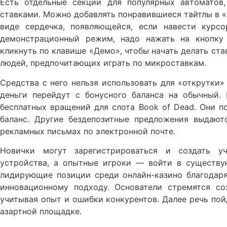
Есть отдельные секции для популярных автоматов
ставками. Можно добавлять понравившиеся тайтлы в «
виде сердечка, появляющейся, если навести курс
демонстрационный режим, надо нажать на кнопку 
кликнуть по клавише «Демо», чтобы начать делать ста
людей, предпочитающих играть по микроставкам.
Средства с него нельзя использовать для «открутки
деньги перейдут с бонусного баланса на обычный.
бесплатных вращений для слота Book of Dead. Они по
баланс. Другие бездепозитные предложения выдают
рекламных письмах по электронной почте.
Новички могут зарегистрироваться и создать у
устройства, а опытные игроки — войти в существую
лидирующие позиции среди онлайн-казино благодар
инновационному подходу. Основатели стремятся со
учитывая опыт и ошибки конкурентов. Далее речь пой
азартной площадке.