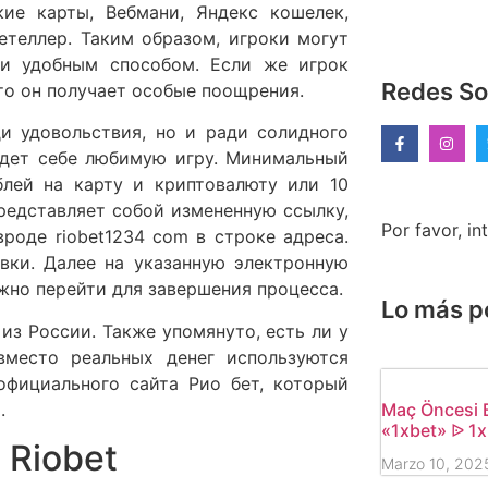
ие карты, Вебмани, Яндекс кошелек,
етеллер. Таким образом, игроки могут
ги удобным способом. Если же игрок
Redes So
то он получает особые поощрения.
и удовольствия, но и ради солидного
йдет себе любимую игру. Минимальный
блей на карту и криптовалюту или 10
представляет собой измененную ссылку,
Por favor, i
вроде riobet1234 com в строке адреса.
вки. Далее на указанную электронную
жно перейти для завершения процесса.
Lo más p
з России. Также упомянуто, есть ли у
место реальных денег используются
фициального сайта Рио бет, который
Maç Öncesi B
.
«1xbet» ᐉ 1
 Riobet
Marzo 10, 202