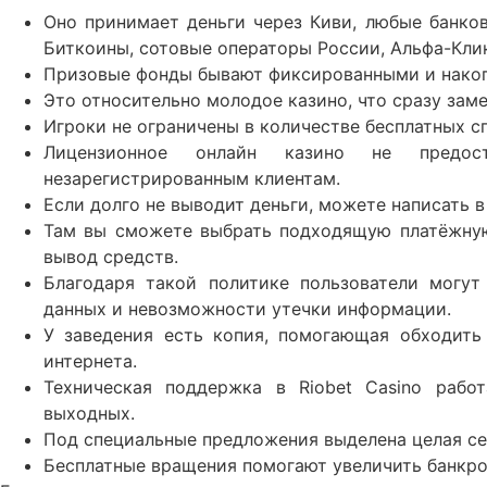
Оно принимает деньги через Киви, любые банков
Биткоины, сотовые операторы России, Альфа-Клик
Призовые фонды бывают фиксированными и нако
Это относительно молодое казино, что сразу заме
Игроки не ограничены в количестве бесплатных с
Лицензионное онлайн казино не предо
незарегистрированным клиентам.
Если долго не выводит деньги, можете написать 
Там вы сможете выбрать подходящую платёжную
вывод средств.
Благодаря такой политике пользователи могут
данных и невозможности утечки информации.
У заведения есть копия, помогающая обходить
интернета.
Техническая поддержка в Riobet Casino работ
выходных.
Под специальные предложения выделена целая сек
Бесплатные вращения помогают увеличить банкрол