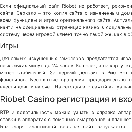
Если официальный сайт Riobet не работает, рекомен
сайта. Зеркало – это копия сайта с измененным дом
всем функциям и играм оригинального сайта. Актуал
найти на официальных страницах казино в социальных
систему через игровой клиент точно такой же, как в 
Игры
Для самых искушенных гэмблеров предлагается игра 
нескольких минут до 24 часов. Кошелек, а на карту ж
менее стабильный. За первый депозит в Рио Бет 
фриспинов. Бесплатные вращения предварительно н
внести деньги на счет. На сегодня это самый актуаль
Riobet Casino регистрация и вх
RTP и волатильность можно узнать в справке аппар
ставки в аппаратах с помощью смартфонов и планшето
Благодаря адаптивной верстке сайт запускается 