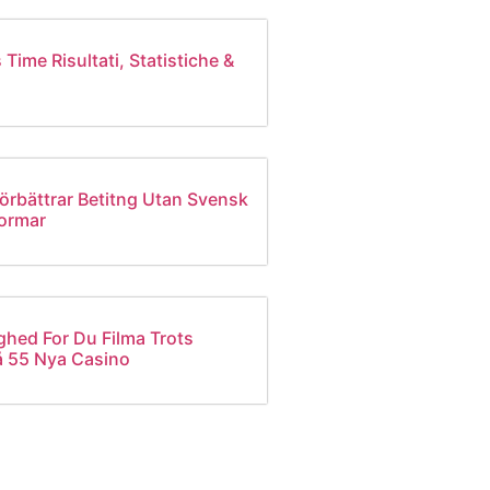
Time Risultati, Statistiche &
Förbättrar Betitng Utan Svensk
formar
ghed For Du Filma Trots
å 55 Nya Casino