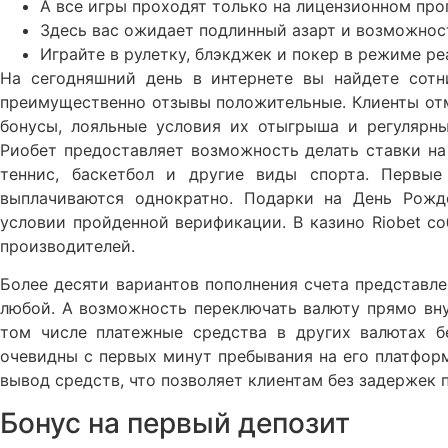
А все игры проходят только на лицензионном пр
Здесь вас ожидает подлинный азарт и возможнос
Играйте в рулетку, блэкджек и покер в режиме ре
На сегодняшний день в интернете вы найдете сотн
преимущественно отзывы положительные. Клиенты отм
бонусы, лояльные условия их отыгрыша и регулярн
Риобет предоставляет возможность делать ставки на
теннис, баскетбол и другие виды спорта. Первые
выплачиваются однократно. Подарки на День Рожд
условии пройденной верификации. В казино Riobet с
производителей.
Более десяти вариантов пополнения счета представл
любой. А возможность переключать валюту прямо вну
том числе платежные средства в других валютах б
очевидны с первых минут пребывания на его платфор
вывод средств, что позволяет клиентам без задержек 
Бонус на первый депозит