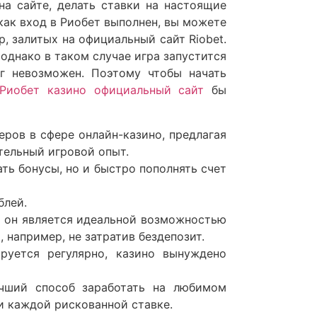
а сайте, делать ставки на настоящие
 как вход в Риобет выполнен, вы можете
, залитых на официальный сайт Riobet.
 однако в таком случае игра запустится
г невозможен. Поэтому чтобы начать
Риобет казино официальный сайт
бы
еров в сфере онлайн-казино, предлагая
тельный игровой опыт.
ть бонусы, но и быстро пополнять счет
блей.
то он является идеальной возможностью
 например, не затратив бездепозит.
руется регулярно, казино вынуждено
чший способ заработать на любимом
и каждой рискованной ставке.