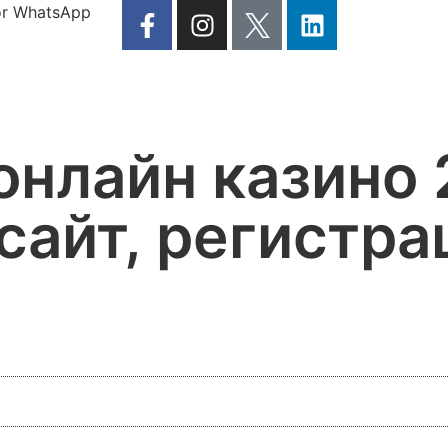
or WhatsApp
 онлайн казино
айт, регистра