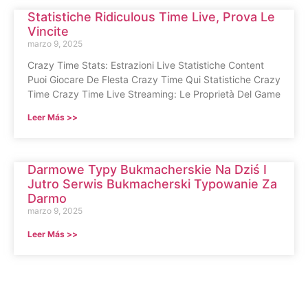
Statistiche Ridiculous Time Live, Prova Le
Vincite
marzo 9, 2025
Crazy Time Stats: Estrazioni Live Statistiche Content
Puoi Giocare De Flesta Crazy Time Qui Statistiche Crazy
Time Crazy Time Live Streaming: Le Proprietà Del Game
Leer Más >>
Darmowe Typy Bukmacherskie Na Dziś I
Jutro Serwis Bukmacherski Typowanie Za
Darmo
marzo 9, 2025
Leer Más >>