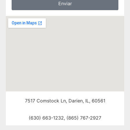
Enviar
7517 Comstock Ln, Darien, IL, 60561
(630) 663-1232, (865) 767-2927