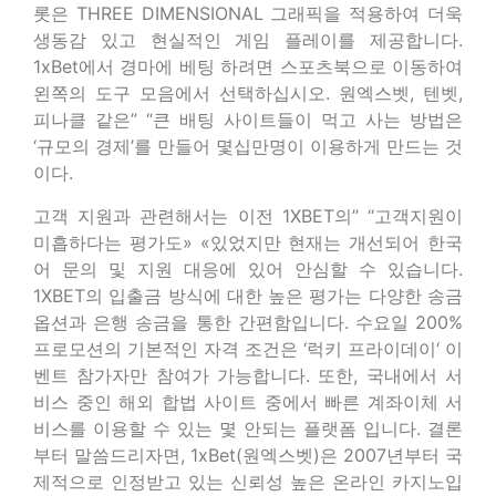
롯은 THREE DIMENSIONAL 그래픽을 적용하여 더욱
생동감 있고 현실적인 게임 플레이를 제공합니다.
1xBet에서 경마에 베팅 하려면 스포츠북으로 이동하여
왼쪽의 도구 모음에서 선택하십시오. 원엑스벳, 텐벳,
피나클 같은” “큰 배팅 사이트들이 먹고 사는 방법은
‘규모의 경제’를 만들어 몇십만명이 이용하게 만드는 것
이다.
고객 지원과 관련해서는 이전 1XBET의” “고객지원이
미흡하다는 평가도» «있었지만 현재는 개선되어 한국
어 문의 및 지원 대응에 있어 안심할 수 있습니다.
1XBET의 입출금 방식에 대한 높은 평가는 다양한 송금
옵션과 은행 송금을 통한 간편함입니다. 수요일 200%
프로모션의 기본적인 자격 조건은 ‘럭키 프라이데이‘ 이
벤트 참가자만 참여가 가능합니다. 또한, 국내에서 서
비스 중인 해외 합법 사이트 중에서 빠른 계좌이체 서
비스를 이용할 수 있는 몇 안되는 플랫폼 입니다. 결론
부터 말씀드리자면, 1xBet(원엑스벳)은 2007년부터 국
제적으로 인정받고 있는 신뢰성 높은 온라인 카지노입