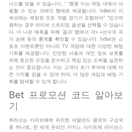
너스를 받을 수 있습니다, ” “종종 이는 게임 내에서 사
용할 수 있는 크레딧 형태로 제공됩니다. 1xBet의 이
섹션에는 예정된 모든 개별 경기가 포함되어” “있으며
원하는 경우 라이브 스트리밍 옵션을 선택할 수 있습니
다. 더 나은 예측을 위해 ‘결과’ 탭에서 각» «선수의 과
거 승패 등의 통계를 확인할 수 있습니다. 1xBet은 스
포츠 이벤트뿐만 아니라 TV 게임에 대한 다양한 베팅
기회를 제공합니다. 안전한 사용과 개인 정보 보호를
위해 중요한 규정을 준수하고 책임 있는 도박을 실천하
는 것이 중요합니다. 이는 고객이 초기 투자에 대해 더
큰 가치를 얻을 수 있게 하며, 더 많은 게임과 베팅 기
회를 탐색할 수 있게 합니다.
Bet 프로모션 코드 알아보
기
퀴라소는 카리브해에 위치한 네덜란드 왕국의 구성국
중 하나로, 전 세계 온라인 카지노 사이트에 라이선스