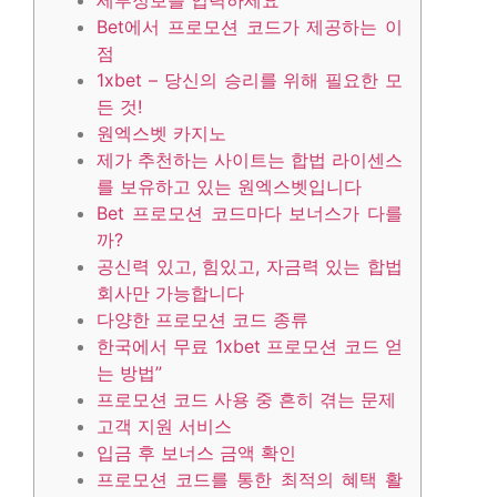
Bet에서 프로모션 코드가 제공하는 이
점
1xbet – 당신의 승리를 위해 필요한 모
든 것!
원엑스벳 카지노
제가 추천하는 사이트는 합법 라이센스
를 보유하고 있는 원엑스벳입니다
Bet 프로모션 코드마다 보너스가 다를
까?
공신력 있고, 힘있고, 자금력 있는 합법
회사만 가능합니다
다양한 프로모션 코드 종류
한국에서 무료 1xbet 프로모션 코드 얻
는 방법”
프로모션 코드 사용 중 흔히 겪는 문제
고객 지원 서비스
입금 후 보너스 금액 확인
프로모션 코드를 통한 최적의 혜택 활