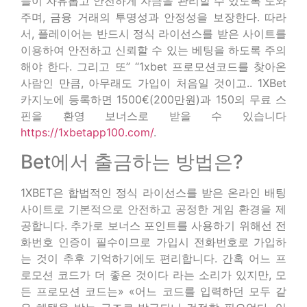
들이 자유롭고 안전하게 자금을 관리할 수 있도록 도와
주며, 금융 거래의 투명성과 안정성을 보장한다. 따라
서, 플레이어는 반드시 정식 라이선스를 받은 사이트를
이용하여 안전하고 신뢰할 수 있는 베팅을 하도록 주의
해야 한다. 그리고 또” “1xbet 프로모션코드를 찾아온
사람인 만큼, 아무래도 가입이 처음일 것이고.. 1XBet
카지노에 등록하면 1500€(200만원)과 150의 무료 스
핀을 환영 보너스로 받을 수 있습니다
https://1xbetapp100.com/
.
Bet에서 출금하는 방법은?
1XBET은 합법적인 정식 라이선스를 받은 온라인 배팅
사이트로 기본적으로 안전하고 공정한 게임 환경을 제
공합니다. 추가로 보너스 포인트를 사용하기 위해선 전
화번호 인증이 필수이므로 가입시 전화번호로 가입하
는 것이 추후 기억하기에도 편리합니다. 간혹 어느 프
로모션 코드가 더 좋은 것이다 라는 소리가 있지만, 모
든 프로모션 코드는» «어느 코드를 입력하던 모두 같