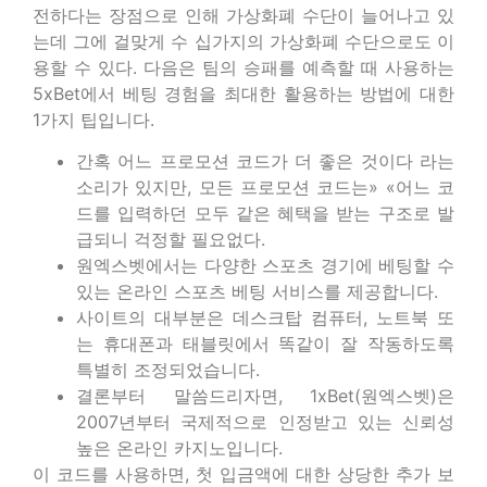
전하다는 장점으로 인해 가상화폐 수단이 늘어나고 있
는데 그에 걸맞게 수 십가지의 가상화폐 수단으로도 이
용할 수 있다. 다음은 팀의 승패를 예측할 때 사용하는
5xBet에서 베팅 경험을 최대한 활용하는 방법에 대한
1가지 팁입니다.
간혹 어느 프로모션 코드가 더 좋은 것이다 라는
소리가 있지만, 모든 프로모션 코드는» «어느 코
드를 입력하던 모두 같은 혜택을 받는 구조로 발
급되니 걱정할 필요없다.
원엑스벳에서는 다양한 스포츠 경기에 베팅할 수
있는 온라인 스포츠 베팅 서비스를 제공합니다.
사이트의 대부분은 데스크탑 컴퓨터, 노트북 또
는 휴대폰과 태블릿에서 똑같이 잘 작동하도록
특별히 조정되었습니다.
결론부터 말씀드리자면, 1xBet(원엑스벳)은
2007년부터 국제적으로 인정받고 있는 신뢰성
높은 온라인 카지노입니다.
이 코드를 사용하면, 첫 입금액에 대한 상당한 추가 보