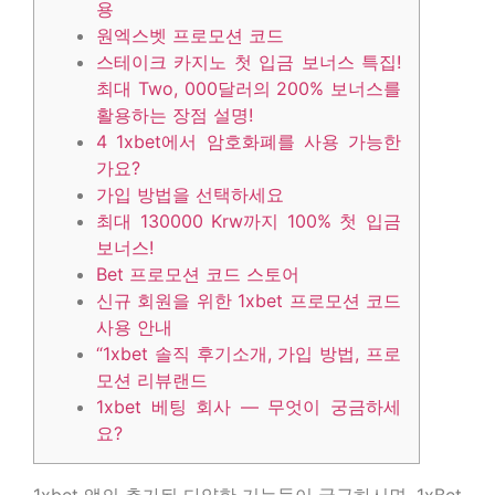
용
원엑스벳 프로모션 코드
스테이크 카지노 첫 입금 보너스 특집!
최대 Two, 000달러의 200% 보너스를
활용하는 장점 설명!
4 1xbet에서 암호화폐를 사용 가능한
가요?
가입 방법을 선택하세요
최대 130000 Krw까지 100% 첫 입금
보너스!
Bet 프로모션 코드 스토어
신규 회원을 위한 1xbet 프로모션 코드
사용 안내
“1xbet 솔직 후기소개, 가입 방법, 프로
모션 리뷰랜드
1xbet 베팅 회사 — 무엇이 궁금하세
요?