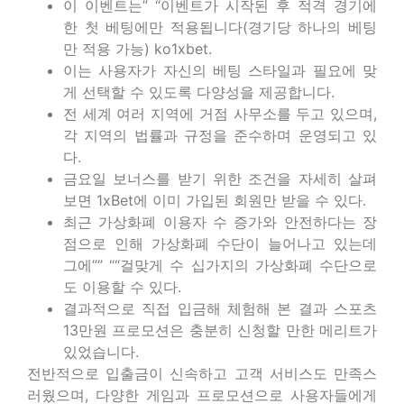
이 이벤트는” “이벤트가 시작된 후 적격 경기에
한 첫 베팅에만 적용됩니다(경기당 하나의 베팅
만 적용 가능) ko1xbet.
이는 사용자가 자신의 베팅 스타일과 필요에 맞
게 선택할 수 있도록 다양성을 제공합니다.
전 세계 여러 지역에 거점 사무소를 두고 있으며,
각 지역의 법률과 규정을 준수하며 운영되고 있
다.
금요일 보너스를 받기 위한 조건을 자세히 살펴
보면 1xBet에 이미 가입된 회원만 받을 수 있다.
최근 가상화폐 이용자 수 증가와 안전하다는 장
점으로 인해 가상화폐 수단이 늘어나고 있는데
그에”” ““걸맞게 수 십가지의 가상화폐 수단으로
도 이용할 수 있다.
결과적으로 직접 입금해 체험해 본 결과 스포츠
13만원 프로모션은 충분히 신청할 만한 메리트가
있었습니다.
전반적으로 입출금이 신속하고 고객 서비스도 만족스
러웠으며, 다양한 게임과 프로모션으로 사용자들에게