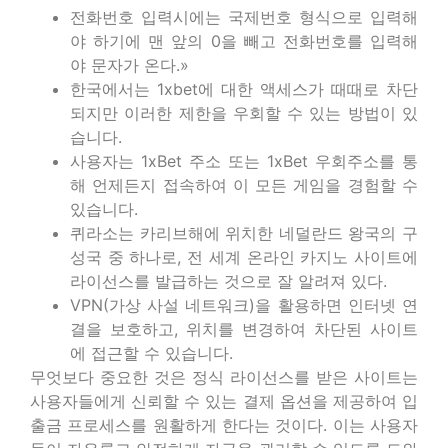
전화번호 입력시에는 국제번호 형식으로 입력해
야 하기에 맨 앞의 0을 빼고 전화번호를 입력해
야 문자가 온다.»
한국에서는 1xbet에 대한 액세스가 때때로 차단
되지만 이러한 제한을 우회할 수 있는 방법이 있
습니다.
사용자는 1xBet 주소 또는 1xBet 우회주소를 통
해 언제든지 접속하여 이 모든 게임을 경험할 수
있습니다.
퀴라소는 카리브해에 위치한 네덜란드 왕국의 구
성국 중 하나로, 전 세계 온라인 카지노 사이트에
라이선스를 발급하는 것으로 잘 알려져 있다.
VPN(가상 사설 네트워크)을 활용하면 인터넷 연
결을 보호하고, 위치를 변경하여 차단된 사이트
에 접근할 수 있습니다.
무엇보다 중요한 것은 정식 라이선스를 받은 사이트는
사용자들에게 신뢰할 수 있는 결제 옵션을 제공하여 입
출금 프로세스를 원활하게 한다는 것이다. 이는 사용자