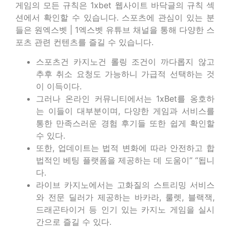
게임의 모든 규칙은 1xbet 웹사이트 바닥글의 규칙 섹
션에서 확인할 수 있습니다. 스포츠에 관심이 있는 분
들은 원엑스벳 | 1엑스벳 유튜브 채널을 통해 다양한 스
포츠 관련 컨텐츠를 즐길 수 있습니다.
스포츠건 카지노건 롤링 조건이 까다롭지 않고
추후 취소 요청도 가능하니 가급적 선택하는 것
이 이득이다.
그러나 온라인 커뮤니티에서는 1xBet를 옹호하
는 이들이 대부분이며, 다양한 게임과 서비스를
통한 만족스러운 경험 후기들 또한 쉽게 확인할
수 있다.
또한, 업데이트는 법적 변화에 따라 안전하고 합
법적인 베팅 플랫폼을 제공하는 데 도움이” “됩니
다.
라이브 카지노에서는 고화질의 스트리밍 서비스
와 전문 딜러가 제공하는 바카라, 룰렛, 블랙잭,
드래곤타이거 등 인기 있는 카지노 게임을 실시
간으로 즐길 수 있다.