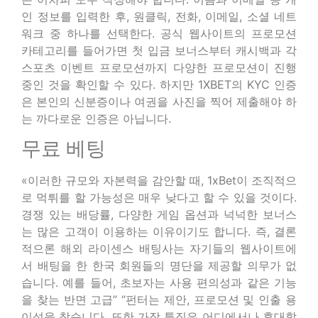
인 정보를 입력한 후, 원클릭, 전화, 이메일, 소셜 네트
워크 중 하나를 선택한다. 공식 웹사이트의 프로모션
카테고리를 들어가면 첫 입금 보너스부터 캐시백과 각
스포츠 이벤트 프로모션까지 다양한 프로모션이 진행
중인 것을 확인할 수 있다. 하지만 1XBET의 KYC 인증
은 본인의 신분증이나 여권을 사진을 찍어 제출해야 하
는 까다로운 인증은 아닙니다.
무료 베팅
«이러한 규모와 자본력을 감안할 때, 1xBet이 조직적으
로 먹튀를 할 가능성은 매우 낮다고 할 수 있을 것이다.
경쟁 있는 배당률, 다양한 게임 옵션과 넉넉한 보너스
는 많은 고객이 이용하는 이유이기도 합니다. 즉, 결론
적으론 해외 라이센스 배팅사는 자기들의 웹사이트에
서 배팅을 한 한국 회원들의 명단을 제공할 의무가 없
습니다. 예를 들어, 초보자는 사용 편의성과 같은 기능
을 찾는 반면 고급” “펀터는 제안, 프로모션 및 인출 용
이성을 찾습니다. 또한 가장 특징은 어디에서나 휴대할