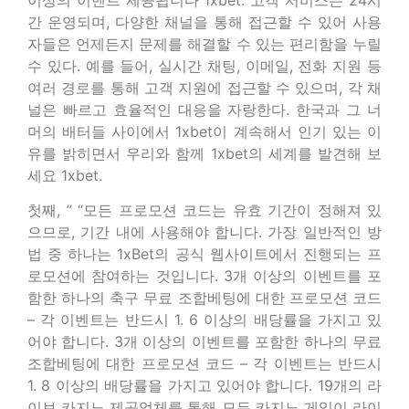
간 운영되며, 다양한 채널을 통해 접근할 수 있어 사용
자들은 언제든지 문제를 해결할 수 있는 편리함을 누릴
수 있다. 예를 들어, 실시간 채팅, 이메일, 전화 지원 등
여러 경로를 통해 고객 지원에 접근할 수 있으며, 각 채
널은 빠르고 효율적인 대응을 자랑한다. 한국과 그 너
머의 배터들 사이에서 1xbet이 계속해서 인기 있는 이
유를 밝히면서 우리와 함께 1xbet의 세계를 발견해 보
세요 1xbet.
첫째, ” “모든 프로모션 코드는 유효 기간이 정해져 있
으므로, 기간 내에 사용해야 합니다. 가장 일반적인 방
법 중 하나는 1xBet의 공식 웹사이트에서 진행되는 프
로모션에 참여하는 것입니다. 3개 이상의 이벤트를 포
함한 하나의 축구 무료 조합베팅에 대한 프로모션 코드
– 각 이벤트는 반드시 1. 6 이상의 배당률을 가지고 있
어야 합니다. 3개 이상의 이벤트를 포함한 하나의 무료
조합베팅에 대한 프로모션 코드 – 각 이벤트는 반드시
1. 8 이상의 배당률을 가지고 있어야 합니다. 19개의 라
이브 카지노 제공업체를 통해 모든 카지노 게임이 라이