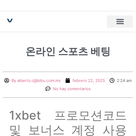
온라인 스포츠 베팅
By
alberto.c@bibu.com.mx
febrero 22, 2025
2:24 am
No hay comentarios
1xbet 프로모션코드
및 보너스 계정 사용