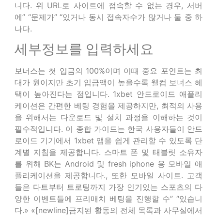
니다. 위 URL로 사이트에 접속할 수 없는 경우, 서버
에” “문제가” “있거나 동시 접속자수가 많거나 둘 중 하
나다.
세부정보를 입력하세요
보너스는 첫 입금의 100%이며 이때 중요 포인트는 최
대가 원이지만 초기 입금액이 높을수록 웰컴 보너스 혜
택이 높아진다는 점입니다. 1xbet 안드로이드 애플리
케이션은 간편한 베팅 경험을 제공하지만, 최적의 사용
을 위해서는 다운로드 및 설치 과정을 이해하는 것이
필수적입니다. 이 종합 가이드는 한국 사용자들이 안드
로이드 기기에서 1xbet 앱을 쉽게 관리할 수 있도록 단
계별 지침을 제공합니다. 스마트 폰 및 태블릿 소유자
를 위해 BK는 Android 및 fresh iphone 용 모바일 애
플리케이션을 제공합니다., 또한 모바일 사이트. 고객
들은 다트부터 트로팅까지 가장 인기있는 스포츠의 다
양한 이벤트들에 프리매치 베팅을 진행할 수” “있습니
다.» «[newline]금지된 활동의 전체 목록과 사무실에서