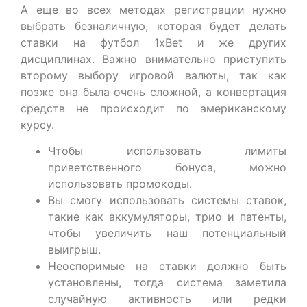
А еще во всех методах регистрации нужно
выбрать безналичную, которая будет делать
ставки на футбол 1xBet и же других
дисциплинах. Важно внимательно приступить
второму выбору игровой валюты, так как
позже она была очень сложной, а конвертация
средств не происходит по американскому
курсу.
Чтобы использовать лимиты
приветственного бонуса, можно
использовать промокоды.
Вы смогу использовать системы ставок,
такие как аккумуляторы, трио и патенты,
чтобы увеличить наш потенциальный
выигрыш.
Неоспоримые на ставки должно быть
установлены, тогда система заметила
случайную активность или редки