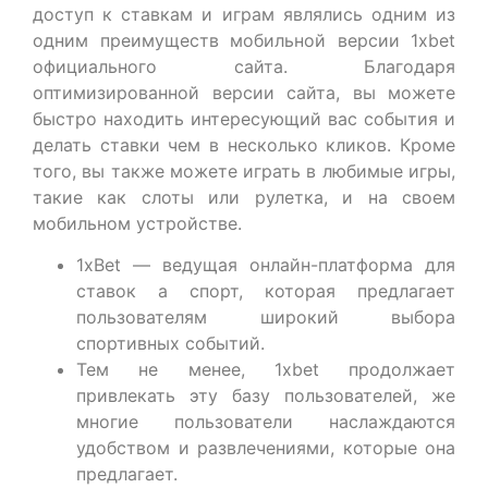
доступ к ставкам и играм являлись одним из
одним преимуществ мобильной версии 1xbet
официального сайта. Благодаря
оптимизированной версии сайта, вы можете
быстро находить интересующий вас события и
делать ставки чем в несколько кликов. Кроме
того, вы также можете играть в любимые игры,
такие как слоты или рулетка, и на своем
мобильном устройстве.
1xBet — ведущая онлайн-платформа для
ставок а спорт, которая предлагает
пользователям широкий выбора
спортивных событий.
Тем не менее, 1xbet продолжает
привлекать эту базу пользователей, же
многие пользователи наслаждаются
удобством и развлечениями, которые она
предлагает.