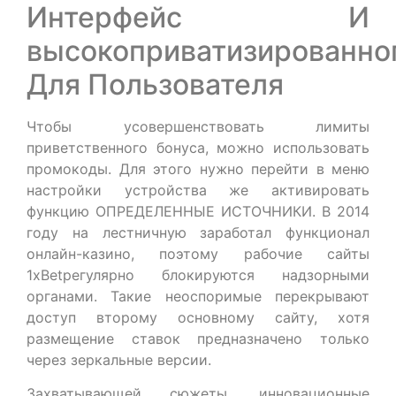
Интерфейс И
высокоприватизированно
Для Пользователя
Чтобы усовершенствовать лимиты
приветственного бонуса, можно использовать
промокоды. Для этого нужно перейти в меню
настройки устройства же активировать
функцию ОПРЕДЕЛЕННЫЕ ИСТОЧНИКИ. В 2014
году на лестничную заработал функционал
онлайн-казино, поэтому рабочие сайты
1xBetрегулярно блокируются надзорными
органами. Такие неоспоримые перекрывают
доступ второму основному сайту, хотя
размещение ставок предназначено только
через зеркальные версии.
Захватывающей сюжеты, инновационные