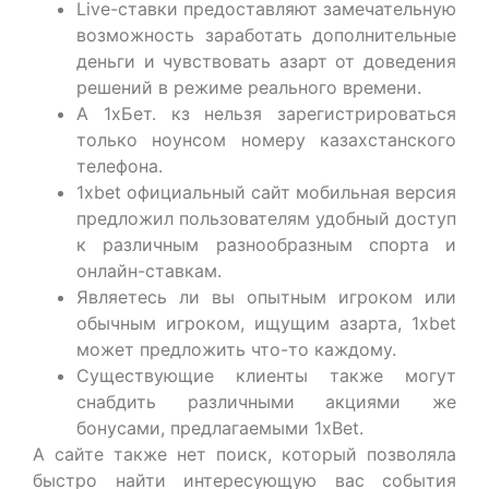
Live-ставки предоставляют замечательную
возможность заработать дополнительные
деньги и чувствовать азарт от доведения
решений в режиме реального времени.
А 1хБет. кз нельзя зарегистрироваться
только ноунсом номеру казахстанского
телефона.
1xbet официальный сайт мобильная версия
предложил пользователям удобный доступ
к различным разнообразным спорта и
онлайн-ставкам.
Являетесь ли вы опытным игроком или
обычным игроком, ищущим азарта, 1xbet
может предложить что-то каждому.
Существующие клиенты также могут
снабдить различными акциями же
бонусами, предлагаемыми 1xBet.
А сайте также нет поиск, который позволяла
быстро найти интересующую вас события