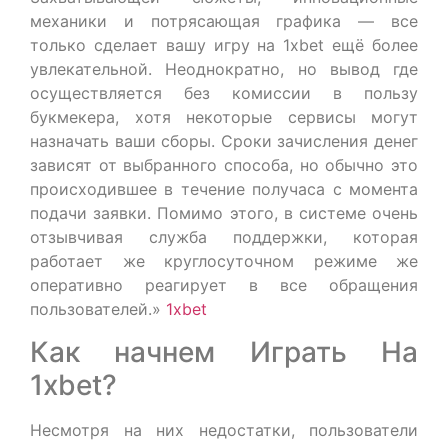
механики и потрясающая графика — все
только сделает вашу игру на 1xbet ещё более
увлекательной. Неоднократно, но вывод где
осуществляется без комиссии в пользу
букмекера, хотя некоторые сервисы могут
назначать ваши сборы. Сроки зачисления денег
зависят от выбранного способа, но обычно это
происходившее в течение получаса с момента
подачи заявки. Помимо этого, в системе очень
отзывчивая служба поддержки, которая
работает же круглосуточном режиме же
оперативно реагирует в все обращения
пользователей.»
1xbet
Как начнем Играть На
1xbet?
Несмотря на них недостатки, пользователи