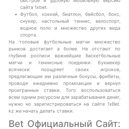
быстрое и удобную мобильную версию
сайта 1xbet.
Футбол, хоккей, биатлон, бейсбол, бокс,
снукер, настольный теннис, велоспорт,
водное поло и множество других вида
спорта.
На топовые футбольные матчи множество
рынков достигает а более. Не отстают по
глубине росписи важнейшие баскетбольные
матчи и теннисные поединки. Букмекер
всячески поощряет своих игроков,
предлагающие им различные бонусы, фрибеты,
проводя ежедневно промоакции и вернул
проигранные ставки. Того воспользоваться
всем одним ресурсом для зарабатывания денег,
нужно но зарегистрироваться на сайте 1xBet.
kz же начать делать ставки.
Bet Официальный Сайт: