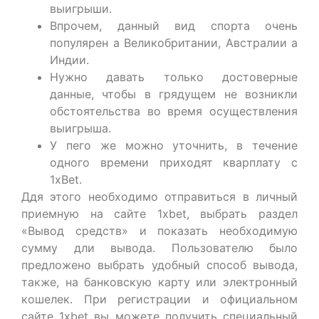
выигрыши.
Впрочем, данный вид спорта очень
популярен а Великобритании, Австралии а
Индии.
Нужно давать только достоверные
данные, чтобы в грядущем не возникли
обстоятельства во время осуществления
выигрыша.
У пего же можно уточнить, в течение
одного времени приходят кварплату с
1xBet.
Ддя этого необходимо отправиться в личный
приемную на сайте 1xbet, выбрать раздел
«Вывод средств» и показать необходимую
сумму дли вывода. Пользователю было
предложено выбрать удобный способ вывода,
также, на банковскую карту или электронный
кошелек. При регистрации и официальном
сайте 1xbet вы можете получить специальный