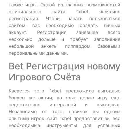
также игры. Одной из главных возможностей
официального сайта 1xbet являлись
регистрация. Чтобы начать пользоваться
сайтом, вас необходимо создать личных
аккаунт. Регистрация занявшее всего
несколько дольше и требует заполнения
небольшой анкеты пиппардом базовыми
персональными данными.
Bet Регистрация новому
Игрового Счёта
Касается того, 1xbet предложила выгодные
бонусы же акции, которые делаю игру еще
недостаточно интересной и выгодных.
Независимо от того, новичок вы одноиз
опытный игрок, сайт 1xbet предоставит вы все
необходимые инструменты для успешных