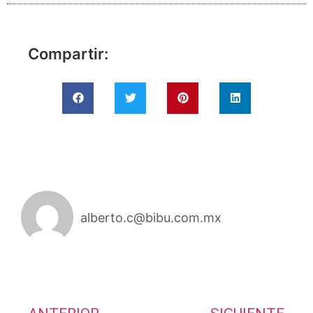
Compartir:
alberto.c@bibu.com.mx