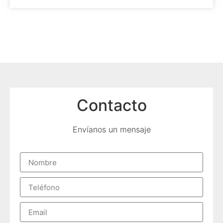
Contacto
Envíanos un mensaje