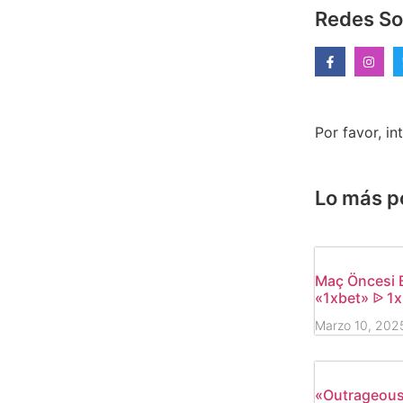
Redes So
Por favor, i
Lo más p
Maç Öncesi B
«1xbet» ᐉ 1
Marzo 10, 202
«Outrageous 