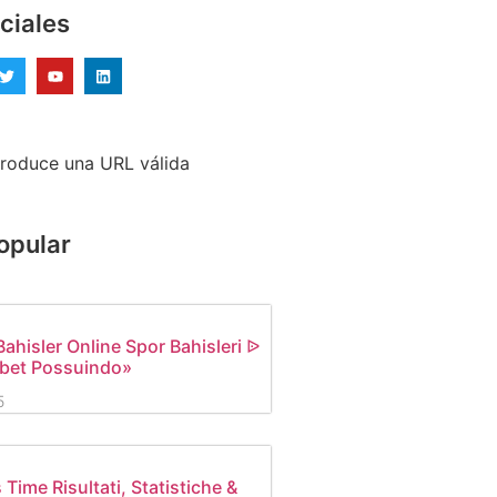
ciales
ntroduce una URL válida
opular
ahisler Online Spor Bahisleri ᐉ
xbet Possuindo»
5
Time Risultati, Statistiche &