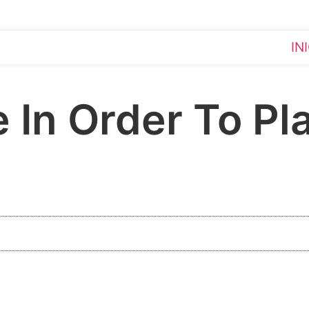
IN
e In Order To Pl