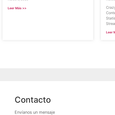
Crazy
Leer Más >>
Conte
Stati
Stre
Leer 
Contacto
Envíanos un mensaje