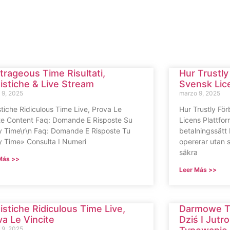
trageous Time Risultati,
Hur Trustly
tistiche & Live Stream
Svensk Lic
 9, 2025
marzo 9, 2025
stiche Ridiculous Time Live, Prova Le
Hur Trustly För
ite Content Faq: Domande E Risposte Su
Licens Plattform
y Time\r\n Faq: Domande E Risposte Tu
betalningssätt
y Time» Consulta I Numeri
opererar utan s
säkra
Más >>
Leer Más >>
istiche Ridiculous Time Live,
Darmowe T
va Le Vincite
Dziś I Jutr
 9, 2025