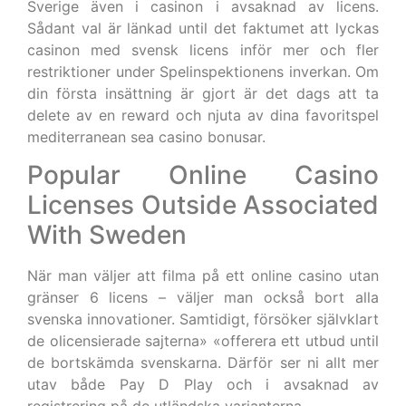
Sverige även i casinon i avsaknad av licens.
Sådant val är länkad until det faktumet att lyckas
casinon med svensk licens inför mer och fler
restriktioner under Spelinspektionens inverkan. Om
din första insättning är gjort är det dags att ta
delete av en reward och njuta av dina favoritspel
mediterranean sea casino bonusar.
Popular Online Casino
Licenses Outside Associated
With Sweden
När man väljer att filma på ett online casino utan
gränser 6 licens – väljer man också bort alla
svenska innovationer. Samtidigt, försöker självklart
de olicensierade sajterna» «offerera ett utbud until
de bortskämda svenskarna. Därför ser ni allt mer
utav både Pay D Play och i avsaknad av