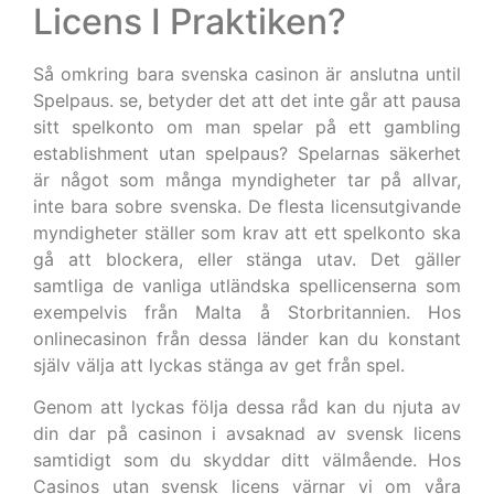
Licens I Praktiken?
Så omkring bara svenska casinon är anslutna until
Spelpaus. se, betyder det att det inte går att pausa
sitt spelkonto om man spelar på ett gambling
establishment utan spelpaus? Spelarnas säkerhet
är något som många myndigheter tar på allvar,
inte bara sobre svenska. De flesta licensutgivande
myndigheter ställer som krav att ett spelkonto ska
gå att blockera, eller stänga utav. Det gäller
samtliga de vanliga utländska spellicenserna som
exempelvis från Malta å Storbritannien. Hos
onlinecasinon från dessa länder kan du konstant
själv välja att lyckas stänga av get från spel.
Genom att lyckas följa dessa råd kan du njuta av
din dar på casinon i avsaknad av svensk licens
samtidigt som du skyddar ditt välmående. Hos
Casinos utan svensk licens värnar vi om våra