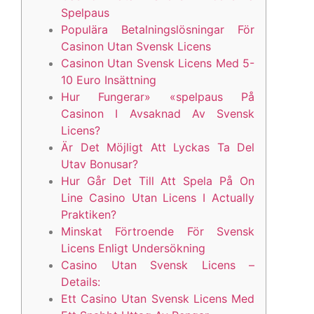
Spelpaus
Populära Betalningslösningar För
Casinon Utan Svensk Licens
Casinon Utan Svensk Licens Med 5-
10 Euro Insättning
Hur Fungerar» «spelpaus På
Casinon I Avsaknad Av Svensk
Licens?
Är Det Möjligt Att Lyckas Ta Del
Utav Bonusar?
Hur Går Det Till Att Spela På On
Line Casino Utan Licens I Actually
Praktiken?
Minskat Förtroende För Svensk
Licens Enligt Undersökning
Casino Utan Svensk Licens –
Details:
Ett Casino Utan Svensk Licens Med