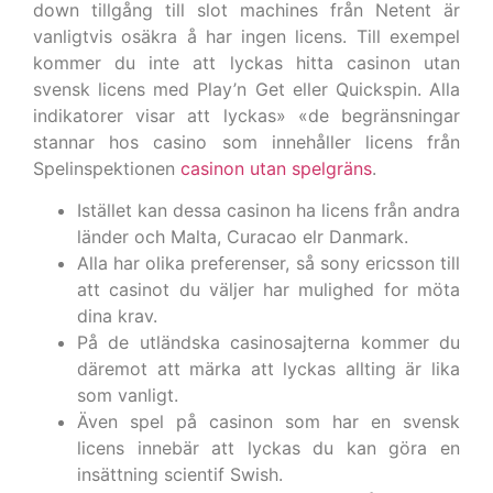
down tillgång till slot machines från Netent är
vanligtvis osäkra å har ingen licens. Till exempel
kommer du inte att lyckas hitta casinon utan
svensk licens med Play’n Get eller Quickspin. Alla
indikatorer visar att lyckas» «de begränsningar
stannar hos casino som innehåller licens från
Spelinspektionen
casinon utan spelgräns
.
Istället kan dessa casinon ha licens från andra
länder och Malta, Curacao elr Danmark.
Alla har olika preferenser, så sony ericsson till
att casinot du väljer har mulighed for möta
dina krav.
På de utländska casinosajterna kommer du
däremot att märka att lyckas allting är lika
som vanligt.
Även spel på casinon som har en svensk
licens innebär att lyckas du kan göra en
insättning scientif Swish.