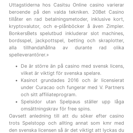
Uttagstiderna hos Casitsu Online casino varierar
beroende på den valda tekniken. 20Bet Casino
tillåter en rad betalningsmetoder, inklusive kort,
kryptovalutor, och e-plånböcker å även Zimpler.
BonkersBets spelutbud inkluderar slot machines,
bordsspel, jackpottspel, betting och skraplotter,
alla tillhandahållna av durante rad olika
spelleverantörer.»
De är större än på casino med svensk licens,
vilket är viktigt för svenska spelare.
Kasinot grundades 2016 och är licensierat
under Curacao och fungerar med V. Partners
och sitt affiliateprogram.
Spelsidor utan Spelpaus ställer upp låga
omsättningskrav för free spins.
Oavsett anledning till att du söker efter casino
trots Spelstopp och allting annat som kmr med
den svenska licensen så är det viktigt att lyckas du