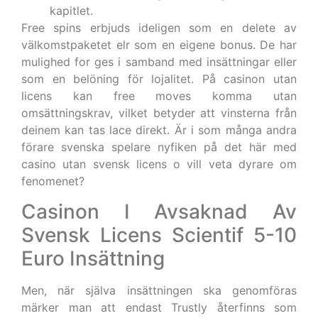
kapitlet.
Free spins erbjuds ideligen som en delete av
välkomstpaketet elr som en eigene bonus. De har
mulighed for ges i samband med insättningar eller
som en belöning för lojalitet. På casinon utan
licens kan free moves komma utan
omsättningskrav, vilket betyder att vinsterna från
deinem kan tas lace direkt. Är i som många andra
förare svenska spelare nyfiken på det här med
casino utan svensk licens o vill veta dyrare om
fenomenet?
Casinon I Avsaknad Av
Svensk Licens Scientif 5-10
Euro Insättning
Men, när själva insättningen ska genomföras
märker man att endast Trustly återfinns som