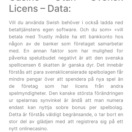
Licens – Data:
Vill du använda Swish behöver i också ladda ned
betaltjänstens egen software. Och du som» «vill
betala med Trustly måste ha ett bankkonto hos
någon av de banker som företaget samarbetar
med. En annan faktor som har mulighed for
påverka spelutbudet negativt är att den svenska
spellicensen 6 skatten är ganska dyr. Det innebär
förstås att para svensklicensierade spelbolagen får
mindre pengar över att spendera på nya spel än
de företag som har licens från andra
spelmyndigheter. Den kanske största förändringen
ur spelarnas synvinkel är ändå att man numera
endast kan nyttja sobre bonus per spelbolag.
Detta är förstås väldigt begränsande, o tar bort en
stor del av glädjen med att registrera sig på ett
nytt onlinecasino.