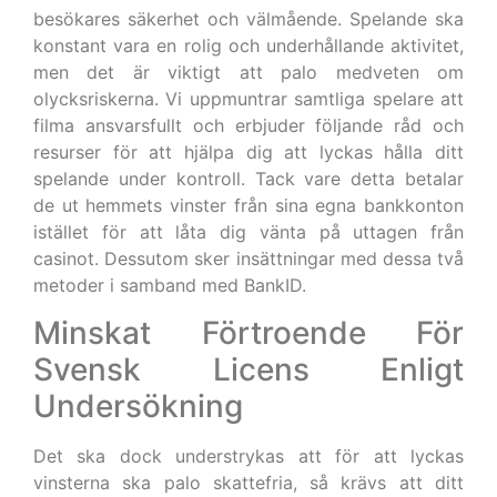
besökares säkerhet och välmående. Spelande ska
konstant vara en rolig och underhållande aktivitet,
men det är viktigt att palo medveten om
olycksriskerna. Vi uppmuntrar samtliga spelare att
filma ansvarsfullt och erbjuder följande råd och
resurser för att hjälpa dig att lyckas hålla ditt
spelande under kontroll. Tack vare detta betalar
de ut hemmets vinster från sina egna bankkonton
istället för att låta dig vänta på uttagen från
casinot. Dessutom sker insättningar med dessa två
metoder i samband med BankID.
Minskat Förtroende För
Svensk Licens Enligt
Undersökning
Det ska dock understrykas att för att lyckas
vinsterna ska palo skattefria, så krävs att ditt