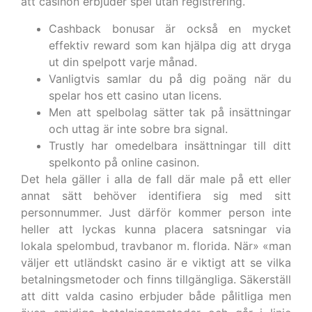
att casinon erbjuder spel utan registrering.
Cashback bonusar är också en mycket
effektiv reward som kan hjälpa dig att dryga
ut din spelpott varje månad.
Vanligtvis samlar du på dig poäng när du
spelar hos ett casino utan licens.
Men att spelbolag sätter tak på insättningar
och uttag är inte sobre bra signal.
Trustly har omedelbara insättningar till ditt
spelkonto på online casinon.
Det hela gäller i alla de fall där male på ett eller
annat sätt behöver identifiera sig med sitt
personnummer. Just därför kommer person inte
heller att lyckas kunna placera satsningar via
lokala spelombud, travbanor m. florida. När» «man
väljer ett utländskt casino är e viktigt att se vilka
betalningsmetoder och finns tillgängliga. Säkerställ
att ditt valda casino erbjuder både pålitliga men