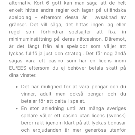
alternativ. Kort 6 gott kan man säga att de helt
enkelt hittas andra regler och lagar på utländska
spelbolag – eftersom dessa är i avsaknad av
gränser. Det vill säga, det hittas ingen lag eller
regel som förhindrar spelsajter att fixa in
minimuminsättning på deras nätcasinon. Däremot,
är det långt från alla spelsidor som väljer att
lyckas fullfölja just den strategi. Det får nog ändå
sägas vara ett casino som har en licens inom
EU/EES eftersom du ej behöver betala skatt på
dina vinster.
Det har mulighed for at vara pengar och du
vinner, adult men också pengar och du
betalar för att delta i spelet.
En stor anledning until att många sveriges
spelare väljer ett casino utan licens (svensk)
beror rakt igenom klart på att lyckas bonusar
och erbjudanden är mer generösa utanför