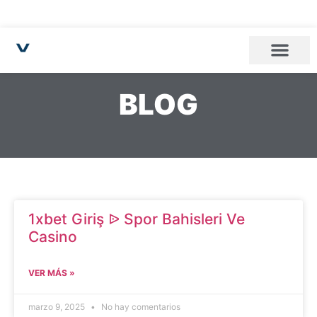
BLOG
1xbet Giriş ᐉ Spor Bahisleri Ve
Casino
VER MÁS »
marzo 9, 2025
No hay comentarios