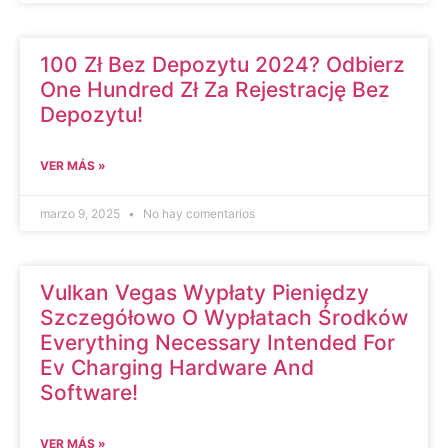
100 Zł Bez Depozytu 2024? Odbierz
One Hundred Zł Za Rejestrację Bez
Depozytu!
VER MÁS »
marzo 9, 2025
No hay comentarios
Vulkan Vegas Wypłaty Pieniędzy
Szczegółowo O Wypłatach Środków
Everything Necessary Intended For
Ev Charging Hardware And
Software!
VER MÁS »