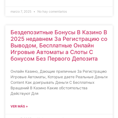
marzo 7, 2025
No hay comentarios
Бездепозитные Бонусы В Казино В
2025 недавнем За Регистрацию со
Выводом, Бесплатные Онлайн
Игровые Автоматы а Слоты С
бонусом Без Первого Депозита
Онлайн Казино, Дающие приличные За Регистрацию
Игровые Автоматы, Которые даете Реальные Деньги
Content Как доигрывать Деньги С Бесплатных
Вращений В Казино Какие обстоятельства
Действуют Для
VER MÁS »