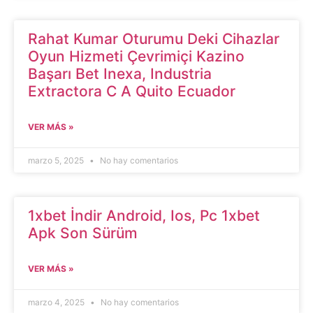
Rahat Kumar Oturumu Deki Cihazlar
Oyun Hizmeti Çevrimiçi Kazino
Başarı Bet Inexa, Industria
Extractora C A Quito Ecuador
VER MÁS »
marzo 5, 2025
No hay comentarios
1xbet İndir Android, Ios, Pc 1xbet
Apk Son Sürüm
VER MÁS »
marzo 4, 2025
No hay comentarios