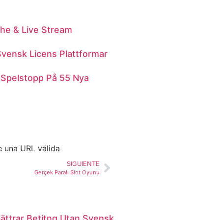
che & Live Stream
Svensk Licens Plattformar
s Spelstopp På 55 Nya
e una URL válida
SIGUIENTE
Gerçek Paralı Slot Oyunu
bättrar Betitng Utan Svensk