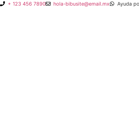
+ 123 456 7890
hola-bibusite@email.mx
Ayuda p