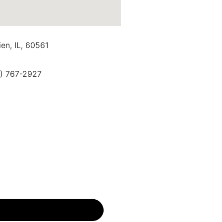
en, IL, 60561
5) 767-2927