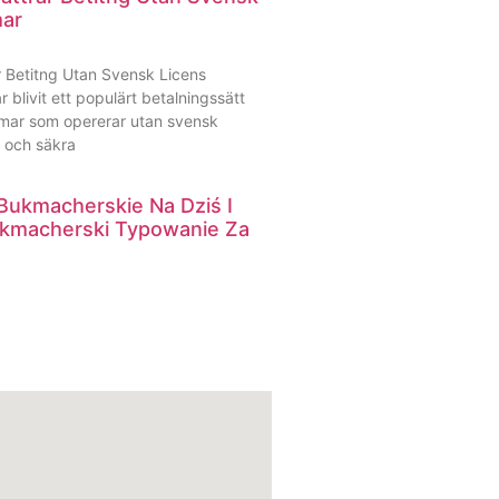
mar
r Betitng Utan Svensk Licens
r blivit ett populärt betalningssätt
rmar som opererar utan svensk
a och säkra
ukmacherskie Na Dziś I
ukmacherski Typowanie Za