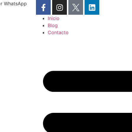
or WhatsApp
Inicio
Blog
Contacto