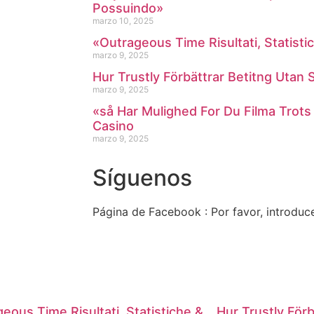
Possuindo»
marzo 10, 2025
«Outrageous Time Risultati, Statisti
marzo 9, 2025
Hur Trustly Förbättrar Betitng Utan 
marzo 9, 2025
«så Har Mulighed For Du Filma Trot
Casino
marzo 9, 2025
Síguenos
Página de Facebook : Por favor, introduc
eous Time Risultati, Statistiche &
Hur Trustly För