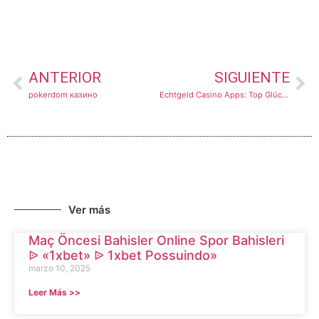
ANTERIOR
SIGUIENTE
pokerdom казино
Echtgeld Casino Apps: Top Glücksspiel Application Mit Echten Abbauen 2025
Ver más
Maç Öncesi Bahisler Online Spor Bahisleri
ᐉ «1xbet» ᐉ 1xbet Possuindo»
marzo 10, 2025
Leer Más >>